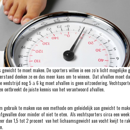
 gewicht te moet maken. De sporters willen in een zo´n licht mogelijk
eerstand denken ze en dus meer kans om te winnen. Dat afvallen moet da
 de wedstrijd nog 5 ȧ 6 kg moet afvallen is geen uitzondering. Vechtspor
n ontbreekt de juiste kennis van het verantwoord afvallen.
 om gebruik te maken van een methode om geleidelijk aan gewicht te make
afgevallen door minder of niet te eten. Als vechtsporters circa een we
r dan 1,5 tot 2 procent van het lichaamsgewicht aan vocht kwijt te rak
n.