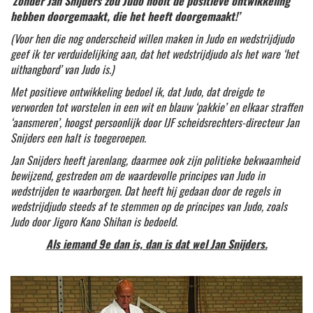
‘Zonder Jan Snijders zou Judo nooit de positieve ontwikkeling
hebben doorgemaakt, die het heeft doorgemaakt!’
(Voor hen die nog onderscheid willen maken in Judo en wedstrijdjudo
geef ik ter verduidelijking aan, dat het wedstrijdjudo als het ware ‘het
uithangbord’ van Judo is.)
Met positieve ontwikkeling bedoel ik, dat Judo, dat dreigde te
verworden tot worstelen in een wit en blauw ‘pakkie’ en elkaar straffen
‘aansmeren’, hoogst persoonlijk door IJF scheidsrechters-directeur Jan
Snijders een halt is toegeroepen.
Jan Snijders heeft jarenlang, daarmee ook zijn politieke bekwaamheid
bewijzend, gestreden om de waardevolle principes van Judo in
wedstrijden te waarborgen. Dat heeft hij gedaan door de regels in
wedstrijdjudo steeds af te stemmen op de principes van Judo, zoals
Judo door Jigoro Kano Shihan is bedoeld.
Als iemand 9e dan is, dan is dat wel Jan Snijders.