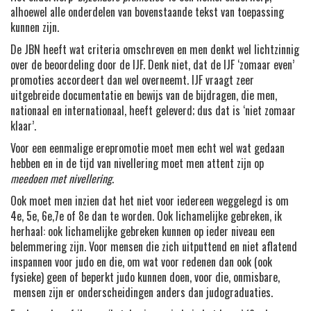
alhoewel alle onderdelen van bovenstaande tekst van toepassing
kunnen zijn.
De JBN heeft wat criteria omschreven en men denkt wel lichtzinnig
over de beoordeling door de IJF. Denk niet, dat de IJF ‘zomaar even’
promoties accordeert dan wel overneemt. IJF vraagt zeer
uitgebreide documentatie en bewijs van de bijdragen, die men,
nationaal en internationaal, heeft geleverd; dus dat is ‘niet zomaar
klaar’.
Voor een eenmalige erepromotie moet men echt wel wat gedaan
hebben en in de tijd van nivellering moet men attent zijn op
meedoen met nivellering
.
Ook moet men inzien dat het niet voor iedereen weggelegd is om
4e, 5e, 6e,7e of 8e dan te worden. Ook lichamelijke gebreken, ik
herhaal: ook lichamelijke gebreken kunnen op ieder niveau een
belemmering zijn. Voor mensen die zich uitputtend en niet aflatend
inspannen voor judo en die, om wat voor redenen dan ook (ook
fysieke) geen of beperkt judo kunnen doen, voor die, onmisbare,
mensen zijn er onderscheidingen anders dan judograduaties.