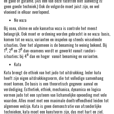
en gake of gatame. (Als een van deze facetten niet aanwezig is:
geen goede techniek.) Ook de volgorde moet juist zijn, en wel
vloeiend in elkaar overlopend.
Ne waza
Bij osea, shime en ude kansetsu waza is controle het meest
belangrijk. Ook moet er ordening worden gebracht in ne waza: basis,
komen tot ne waza, varianten en inspelen op steeds wisselende
situaties. Over het algemeen is de benaming te weinig bekend. Bij
e
e
e
1
, 2
en 3
dan-examens wordt er gewerkt vanuit randori-
e
situaties; bij 4
dan en hoger vanuit benaming en varianten.
Kata
Kata brengt de ethiek van het judo tot uitdrukking. Ieder kata
heeft zijn eigen uitdrukkingsvorm, die tot volledige samenhang
moet komen. De basis is een theoretisch gegeven: aanval en
verdediging. Esthetiek, ethiek, mechanica, dynamica en logica
vormen judo tot een systeem van lichamelijke opvoeding met vele
waarden. Alles moet met een maximale doeltreffendheid leiden tot
algemeen welzijn. Kata is geen demonstratie van afzonderlijke
technieken, kata moet een kunstvorm zijn, dus met hart en ziel.