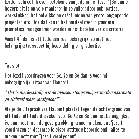
Eerder schreef ik over ‘betekenis van judo in het leven’ (6e dan en
hoger); dit is op vele manieren in te vullen; door publicaties,
werkstukken, het ontwikkelen en/of leiden van grote langlopende
projecten etc. Ook dat kan in het oordeel over ‘bijzondere
promoties’ meegenomen worden in het bepalen van de criteria.
e
Vanaf 4
dan is attitude een zeer belangrijk, zo niet het
belangrijkste, aspect bij beoordeling en graduatie.
Tot slot:
Het jezelf voordragen voor 6e, 7e en 8e dan is voor mij
onbegrijpelijk, citaat van Flaubert:
” Het is merkwaardig dat de mensen stompzinniger worden naarmate
ze zichzelf meer verafgoden!”
Als je de uitspraak van Flaubert plaatst tegen de achtergrond van
attitude, attitude die zeker voor 6e,7e en 8e dan het belangrijkst
is, dan moet men de gevolgtrekking kunnen maken, dat ‘jezelf
voordragen en daarmee je eigen attitude beoordelend’ alles te
maken heeft met “jezelf verafgoden”.