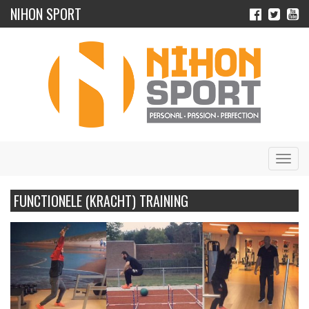
NIHON SPORT
Navig
FUNCTIONELE (KRACHT) TRAINING