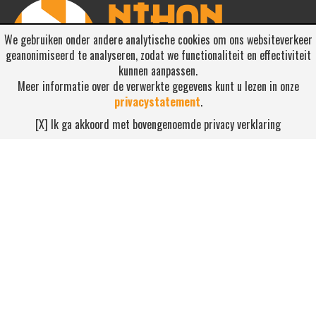
We gebruiken onder andere analytische cookies om ons websiteverkeer
geanonimiseerd te analyseren, zodat we functionaliteit en effectiviteit
kunnen aanpassen.
Meer informatie over de verwerkte gegevens kunt u lezen in onze
privacystatement
.
RSS ABONNEREN
[X] Ik ga akkoord met bovengenoemde privacy verklaring
Abonneren
NEEM CONTACT OP
Waterdijk 4, 5705 CW Helmond
0492-520227
contact@nihonsport.nl
© 2026 Nihon Sport Nederland. Alle rechten voorbehouden. Bekijk
onze
privacy policy
.