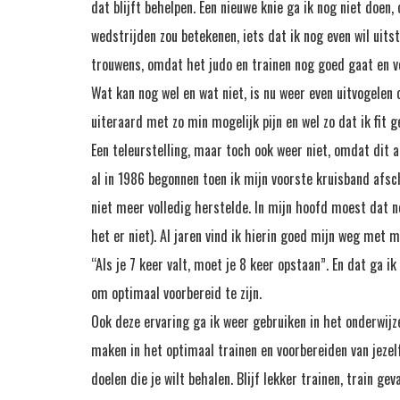
dat blijft behelpen. Een nieuwe knie ga ik nog niet doen
wedstrijden zou betekenen, iets dat ik nog even wil uits
trouwens, omdat het judo en trainen nog goed gaat en ve
Wat kan nog wel en wat niet, is nu weer even uitvogelen 
uiteraard met zo min mogelijk pijn en wel zo dat ik fit
Een teleurstelling, maar toch ook weer niet, omdat dit al
al in 1986 begonnen toen ik mijn voorste kruisband afsc
niet meer volledig herstelde. In mijn hoofd moest dat no
het er niet). Al jaren vind ik hierin goed mijn weg met m
“Als je 7 keer valt, moet je 8 keer opstaan”. En dat ga i
om optimaal voorbereid te zijn.
Ook deze ervaring ga ik weer gebruiken in het onderwijz
maken in het optimaal trainen en voorbereiden van jezel
doelen die je wilt behalen. Blijf lekker trainen, train ge