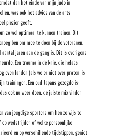
, omdat dan het einde van mijn judo in
tellen, was ook het advies van de arts
el plezier geeft.
om zo wel optimaal te kunnen trainen. Dit
 genoeg ben om mee te doen bij de veteranen.
 aantal jaren aan de gang is. Dit is overigens
heurde. Een trauma in de knie, die helaas
g even landen (als we er niet over praten, is
ijn trainingen. Een oud Japans gezegde is:
k dus ook nu weer doen, de juiste mix vinden
en van jeugdige sporters om hen zo wijs te
f op wedstrijden of welke persoonlijke
varieerd en op verschillende tijdstippen, geniet