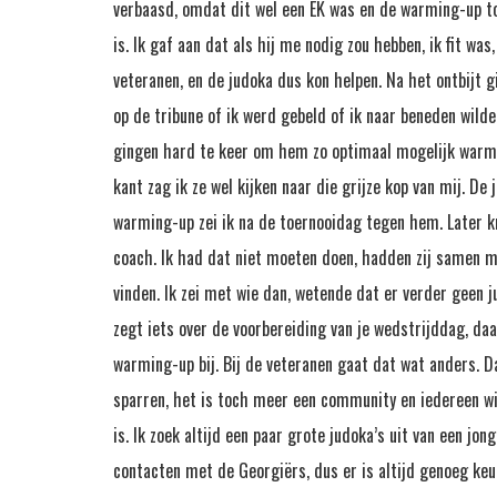
verbaasd, omdat dit wel een EK was en de warming-up to
is. Ik gaf aan dat als hij me nodig zou hebben, ik fit was
veteranen, en de judoka dus kon helpen. Na het ontbijt g
op de tribune of ik werd gebeld of ik naar beneden wi
gingen hard te keer om hem zo optimaal mogelijk warm t
kant zag ik ze wel kijken naar die grijze kop van mij. De
warming-up zei ik na de toernooidag tegen hem. Later k
coach. Ik had dat niet moeten doen, hadden zij samen 
vinden. Ik zei met wie dan, wetende dat er verder geen j
zegt iets over de voorbereiding van je wedstrijddag, da
warming-up bij. Bij de veteranen gaat dat wat anders. D
sparren, het is toch meer een community en iedereen wil
is. Ik zoek altijd een paar grote judoka’s uit van een jo
contacten met de Georgiërs, dus er is altijd genoeg k