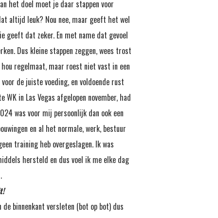
van het doel moet je daar stappen voor
dat altijd leuk? Nou nee, maar geeft het wel
tie geeft dat zeker. En met name dat gevoel
rken. Dus kleine stappen zeggen, wees trost
, hou regelmaat, maar roest niet vast in een
 voor de juiste voeding, en voldoende rust
ste WK in Las Vegas afgelopen november, had
2024 was voor mij persoonlijk dan ook een
bouwingen en al het normale, werk, bestuur
 geen training heb overgeslagen. Ik was
middels hersteld en dus voel ik me elke dag
.
t!
n de binnenkant versleten (bot op bot) dus