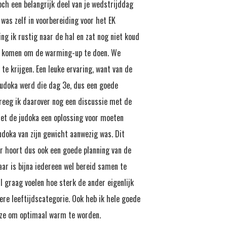
ch een belangrijk deel van je wedstrijddag
, was zelf in voorbereiding voor het EK
ing ik rustig naar de hal en zat nog niet koud
lde komen om de warming-up te doen. We
e krijgen. Een leuke ervaring, want van de
 judoka werd die dag 3
e
, dus een goede
reeg ik daarover nog een discussie met de
met de judoka een oplossing voor moeten
udoka van zijn gewicht aanwezig was. Dit
ar hoort dus ook een goede planning van de
aar is bijna iedereen wel bereid samen te
 graag voelen hoe sterk de ander eigenlijk
ngere leeftijdscategorie. Ook heb ik hele goede
euze om optimaal warm te worden.