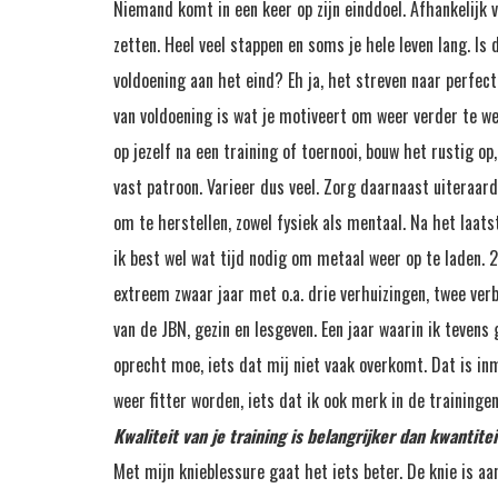
Niemand komt in een keer op zijn einddoel. Afhankelijk 
zetten. Heel veel stappen en soms je hele leven lang. Is 
voldoening aan het eind? Eh ja, het streven naar perfec
van voldoening is wat je motiveert om weer verder te we
op jezelf na een training of toernooi, bouw het rustig op
vast patroon. Varieer dus veel. Zorg daarnaast uiteraard
om te herstellen, zowel fysiek als mentaal. Na het laat
ik best wel wat tijd nodig om metaal weer op te laden. 
extreem zwaar jaar met o.a. drie verhuizingen, twee ver
van de JBN, gezin en lesgeven. Een jaar waarin ik tevens
oprecht moe, iets dat mij niet vaak overkomt. Dat is in
weer fitter worden, iets dat ik ook merk in de trainingen
Kwaliteit van je training is belangrijker dan kwantitei
Met mijn knieblessure gaat het iets beter. De knie is aa