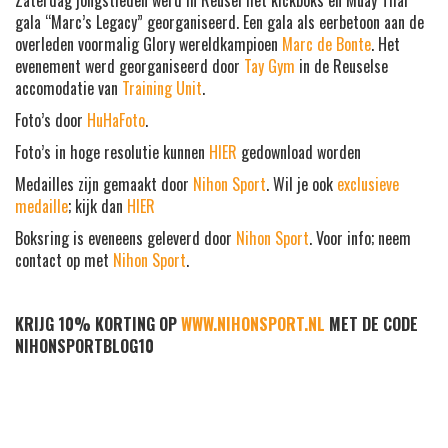
Zaterdag jongstleden werd in Reusel het kickboks en Muay Thai
gala “Marc’s Legacy” georganiseerd. Een gala als eerbetoon aan de
overleden voormalig Glory wereldkampioen
Marc de Bonte
. Het
evenement werd georganiseerd door
Tay Gym
in de Reuselse
accomodatie van
Training Unit
.
Foto’s door
HuHaFoto
.
Foto’s in hoge resolutie kunnen
HIER
gedownload worden
Medailles zijn gemaakt door
Nihon Sport
. Wil je ook
exclusieve
medaille
; kijk dan
HIER
Boksring is eveneens geleverd door
Nihon Sport
. Voor info; neem
contact op met
Nihon Sport
.
KRIJG 10% KORTING OP
WWW.NIHONSPORT.NL
MET DE CODE
NIHONSPORTBLOG10