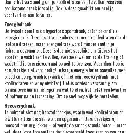
Dan is het verstandig om je koolhydraten aan te vullen, waarvoor
een isotone drank ideaal is. Ook is deze geschikt om snel je
vochtverlies aan te vullen.
Energiedrank
De tweede soort is de hypertone sportdrank, beter bekend als
energiedrank. Deze bevat veel suikers en meer koolhydraten dan de
isotone dranken, maar energiedrank wordt minder snel in je
lichaam opgenomen. Deze is dus niet geschikt om tijdens het
sporten je vocht aan te vullen, eventueel wel om na de training of
wedstrijd je energievoorraad op peil te brengen. Maar daar heb je
zo’n drankje niet voor nodig! Je kan je energie beter aanvullen met
brood en beleg, vruchtenkwark of met een recoverydrank (met
koolhydraten en whey eiwitten). Het is sowieso verstandig om
binnen twee uur na het sporten wat te eten, het liefst een kwartier
of halfuur na de inspanning. Om zo snel mogelijk te herstellen.
Recoverydrank
Je hebt tot slot nog hersteldrankjes, waarin veel koolhydraten en
eiwitten zitten die snel worden opgenomen. Deze drankjes zijn
meestal niet erg lekker – al wordt de smaak steeds beter – maar
wel ideaal voor topsporters die bijvoorbeeld twee keer op een dag