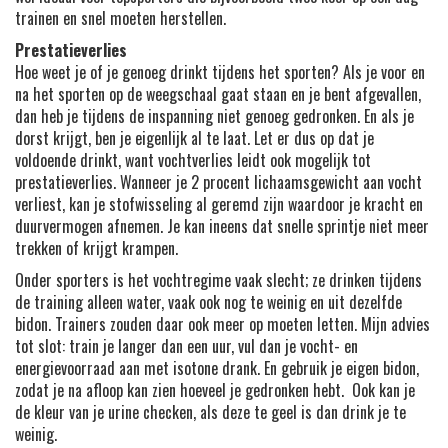
trainen en snel moeten herstellen.
Prestatieverlies
Hoe weet je of je genoeg drinkt tijdens het sporten? Als je voor en
na het sporten op de weegschaal gaat staan en je bent afgevallen,
dan heb je tijdens de inspanning niet genoeg gedronken. En als je
dorst krijgt, ben je eigenlijk al te laat. Let er dus op dat je
voldoende drinkt, want vochtverlies leidt ook mogelijk tot
prestatieverlies. Wanneer je 2 procent lichaamsgewicht aan vocht
verliest, kan je stofwisseling al geremd zijn waardoor je kracht en
duurvermogen afnemen. Je kan ineens dat snelle sprintje niet meer
trekken of krijgt krampen.
Onder sporters is het vochtregime vaak slecht; ze drinken tijdens
de training alleen water, vaak ook nog te weinig en uit dezelfde
bidon. Trainers zouden daar ook meer op moeten letten. Mijn advies
tot slot: train je langer dan een uur, vul dan je vocht- en
energievoorraad aan met isotone drank. En gebruik je eigen bidon,
zodat je na afloop kan zien hoeveel je gedronken hebt. Ook kan je
de kleur van je urine checken, als deze te geel is dan drink je te
weinig.