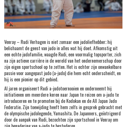
Venray – Rudi Verhagen is niet zomaar een judoliefhebber; hij
belichaamt de geest van judo in alles wat hij doet. Afkomstig uit
een echte judofamilie, waagde Rudi, een voormalig topsporter, zich
na zijn actieve carrière in de wereld van het ondernemerschap door
zijn eigen sportschool op te zetten. Het is echter zijn onwankelbare
passie voor aangepast judo (a-judo) die hem echt onderscheidt, en
hij is een pionier op dit gebied.
Al jaren organiseert Rudi a-judotoernooien en onderneemt hij
initiatieven om meerdere keren naar Japan te reizen om a-judo te
introduceren en te promoten bij de Kodokan en de All Japan Judo
Federatie. Zijn toewijding heeft hem zelfs in gesprek gebracht met
de olympische judolegende, Yamashita. De Japanners, geïntrigeerd
door de aanpak van Rudi, bezochten zijn sportschool in Venray om
zijn benadering van a-judo te bestuderen.