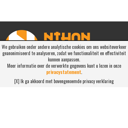
We gebruiken onder andere analytische cookies om ons websiteverkeer
geanonimiseerd te analyseren, zodat we functionaliteit en effectiviteit
kunnen aanpassen.
Meer informatie over de verwerkte gegevens kunt u lezen in onze
privacystatement
.
RSS ABONNEREN
[X] Ik ga akkoord met bovengenoemde privacy verklaring
Abonneren
NEEM CONTACT OP
Waterdijk 4, 5705 CW Helmond
0492-520227
contact@nihonsport.nl