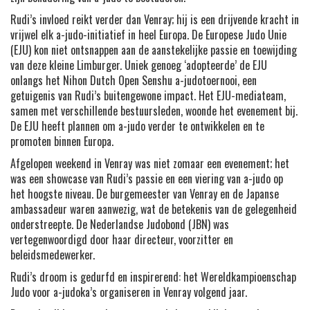
Rudi’s invloed reikt verder dan Venray; hij is een drijvende kracht in
vrijwel elk a-judo-initiatief in heel Europa. De Europese Judo Unie
(EJU) kon niet ontsnappen aan de aanstekelijke passie en toewijding
van deze kleine Limburger. Uniek genoeg ‘adopteerde’ de EJU
onlangs het Nihon Dutch Open Senshu a-judotoernooi, een
getuigenis van Rudi’s buitengewone impact. Het EJU-mediateam,
samen met verschillende bestuursleden, woonde het evenement bij.
De EJU heeft plannen om a-judo verder te ontwikkelen en te
promoten binnen Europa.
Afgelopen weekend in Venray was niet zomaar een evenement; het
was een showcase van Rudi’s passie en een viering van a-judo op
het hoogste niveau. De burgemeester van Venray en de Japanse
ambassadeur waren aanwezig, wat de betekenis van de gelegenheid
onderstreepte. De Nederlandse Judobond (JBN) was
vertegenwoordigd door haar directeur, voorzitter en
beleidsmedewerker.
Rudi’s droom is gedurfd en inspirerend: het Wereldkampioenschap
Judo voor a-judoka’s organiseren in Venray volgend jaar.