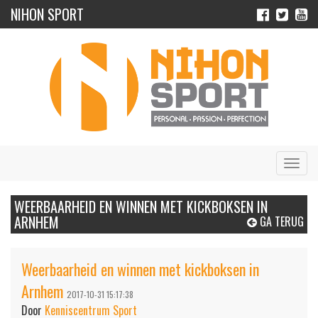
NIHON SPORT
Navig
WEERBAARHEID EN WINNEN MET KICKBOKSEN IN
ARNHEM
GA TERUG
Weerbaarheid en winnen met kickboksen in
Arnhem
2017-10-31 15:17:38
Door
Kenniscentrum Sport