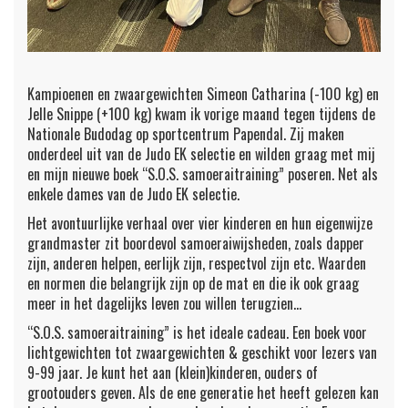
Kampioenen en zwaargewichten Simeon Catharina (-100 kg) en
Jelle Snippe (+100 kg) kwam ik vorige maand tegen tijdens de
Nationale Budodag op sportcentrum Papendal. Zij maken
onderdeel uit van de Judo EK selectie en wilden graag met mij
en mijn nieuwe boek “S.O.S. samoeraitraining” poseren. Net als
enkele dames van de Judo EK selectie.
Het avontuurlijke verhaal over vier kinderen en hun eigenwijze
grandmaster zit boordevol samoeraiwijsheden, zoals dapper
zijn, anderen helpen, eerlijk zijn, respectvol zijn etc. Waarden
en normen die belangrijk zijn op de mat en die ik ook graag
meer in het dagelijks leven zou willen terugzien…
“S.O.S. samoeraitraining” is het ideale cadeau. Een boek voor
lichtgewichten tot zwaargewichten & geschikt voor lezers van
9-99 jaar. Je kunt het aan (klein)kinderen, ouders of
grootouders geven. Als de ene generatie het heeft gelezen kan