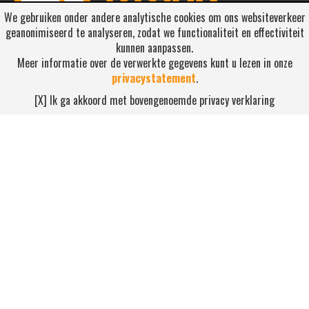
We gebruiken onder andere analytische cookies om ons websiteverkeer
geanonimiseerd te analyseren, zodat we functionaliteit en effectiviteit
kunnen aanpassen.
Meer informatie over de verwerkte gegevens kunt u lezen in onze
privacystatement
.
RSS ABONNEREN
[X] Ik ga akkoord met bovengenoemde privacy verklaring
Abonneren
NEEM CONTACT OP
Waterdijk 4, 5705 CW Helmond
0492-520227
contact@nihonsport.nl
© 2026 Nihon Sport Nederland. Alle rechten voorbehouden. Bekijk
onze
privacy policy
.