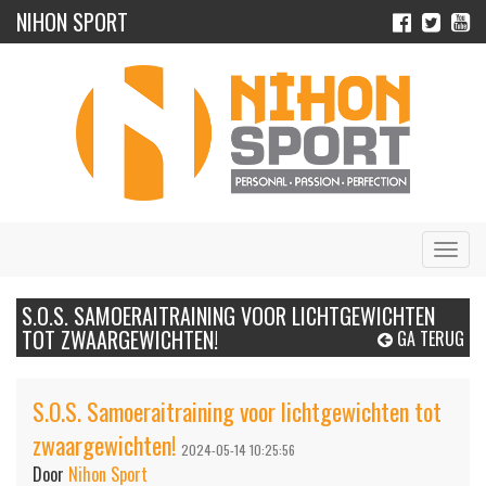
NIHON SPORT
Navig
S.O.S. SAMOERAITRAINING VOOR LICHTGEWICHTEN
TOT ZWAARGEWICHTEN!
GA TERUG
S.O.S. Samoeraitraining voor lichtgewichten tot
zwaargewichten!
2024-05-14 10:25:56
Door
Nihon Sport