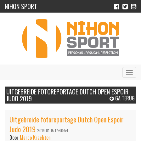
NIHON SPORT
Navig
UITGEBREIDE FOTOREPORTAGE DUTCH OPEN ESPOIR
JUDO 2019
GA TERUG
Uitgebreide fotoreportage Dutch Open Espoir
Judo 2019
2019-01-15 17:40:54
Door
Marco Krachten