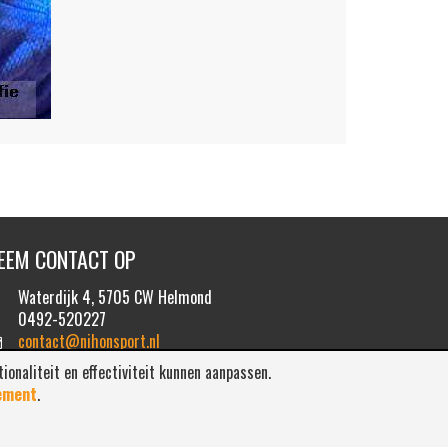
EEM CONTACT OP
Waterdijk 4, 5705 CW Helmond
0492-520227
contact@nihonsport.nl
naliteit en effectiviteit kunnen aanpassen.
ement
.
 policy
.