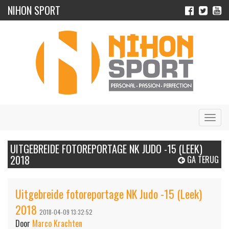
NIHON SPORT
Navig
UITGEBREIDE FOTOREPORTAGE NK JUDO -15 (LEEK)
2018
GA TERUG
Uitgebreide fotoreportage NK Judo -15 (Leek)
2018
2018-04-09 13:32:52
Door
Marco Krachten