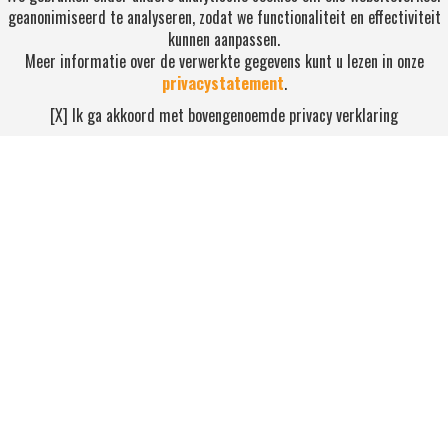
geanonimiseerd te analyseren, zodat we functionaliteit en effectiviteit
kunnen aanpassen.
Meer informatie over de verwerkte gegevens kunt u lezen in onze
privacystatement
.
RSS ABONNEREN
[X] Ik ga akkoord met bovengenoemde privacy verklaring
Abonneren
NEEM CONTACT OP
Waterdijk 4, 5705 CW Helmond
0492-520227
contact@nihonsport.nl
© 2026 Nihon Sport Nederland. Alle rechten voorbehouden. Bekijk
onze
privacy policy
.
Hosting & realisatie door ICT Ready