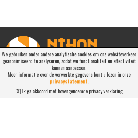
We gebruiken onder andere analytische cookies om ons websiteverkeer
geanonimiseerd te analyseren, zodat we functionaliteit en effectiviteit
kunnen aanpassen.
Meer informatie over de verwerkte gegevens kunt u lezen in onze
privacystatement
.
RSS ABONNEREN
[X] Ik ga akkoord met bovengenoemde privacy verklaring
Abonneren
NEEM CONTACT OP
Waterdijk 4, 5705 CW Helmond
0492-520227