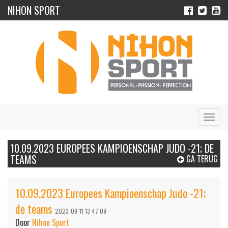
NIHON SPORT
Navig
10.09.2023 EUROPEES KAMPIOENSCHAP JUDO -21; DE
TEAMS
GA TERUG
10.09.2023 Europees Kampioenschap Judo -21;
de teams
2023-09-11 13:47:09
Door
Nihon Sport