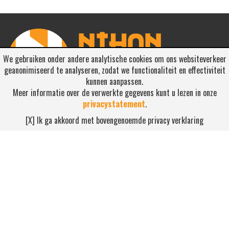
We gebruiken onder andere analytische cookies om ons websiteverkeer
geanonimiseerd te analyseren, zodat we functionaliteit en effectiviteit
kunnen aanpassen.
Meer informatie over de verwerkte gegevens kunt u lezen in onze
privacystatement
.
RSS ABONNEREN
[X] Ik ga akkoord met bovengenoemde privacy verklaring
Abonneren
NEEM CONTACT OP
Waterdijk 4, 5705 CW Helmond
0492-520227
contact@nihonsport.nl