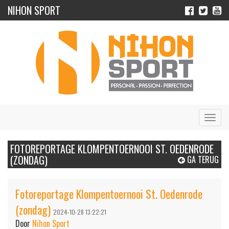
NIHON SPORT
Navig
FOTOREPORTAGE KLOMPENTOERNOOI ST. OEDENRODE
(ZONDAG)
GA TERUG
Fotoreportage Klompentoernooi St. Oedenrode
(zondag)
2024-10-28 13:22:21
Door
Nihon Sport