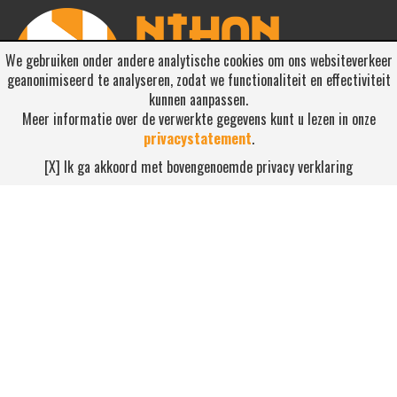
We gebruiken onder andere analytische cookies om ons websiteverkeer
geanonimiseerd te analyseren, zodat we functionaliteit en effectiviteit
kunnen aanpassen.
Meer informatie over de verwerkte gegevens kunt u lezen in onze
privacystatement
.
RSS ABONNEREN
[X] Ik ga akkoord met bovengenoemde privacy verklaring
Abonneren
NEEM CONTACT OP
Waterdijk 4, 5705 CW Helmond
0492-520227
contact@nihonsport.nl
© 2026 Nihon Sport Nederland. Alle rechten voorbehouden. Bekijk