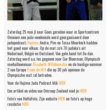
Zaterdag 25 mei jl naar Goes gereden waar in Sportcentrum
Omnium een judo-weekeinde werd georganiseerd door
judopodcast;
Hajime
. Andre, Pim en Tessa Meerkerk hadden
het goed voor elkaar. Op de mat zo’n 70 judoka’s uit
Nederland, België en Duitsland. Van gele band tot 6e dan.
Zaterdag werd o.a. les gegeven voor Cor Moerman, Olympisch
medaillewinnaar
Elisabeth Willeboordse
en de huidige nummer
2 van Europa
Frank de Wit
die op 30 juli opnieuw de
Olympische mat zal betreden.
Voor de Hajime Judo Podcast klik
HIER
Een artikel en video van Omroep Zeeland vind je
HIER
Foto’s van HuHaFoto. Zijn website
HIER
en foto’s op hoge
resolutie
HIER