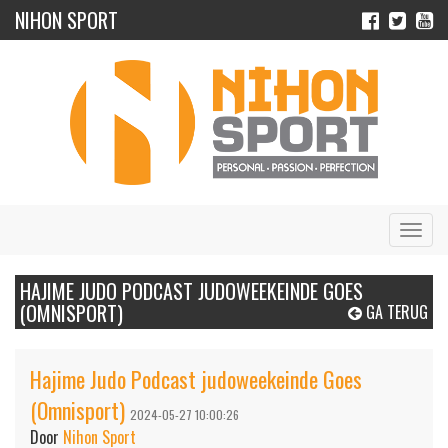
NIHON SPORT
Navig
HAJIME JUDO PODCAST JUDOWEEKEINDE GOES
(OMNISPORT)
GA TERUG
Hajime Judo Podcast judoweekeinde Goes
(Omnisport)
2024-05-27 10:00:26
Door
Nihon Sport