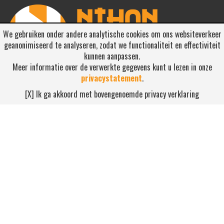
We gebruiken onder andere analytische cookies om ons websiteverkeer
geanonimiseerd te analyseren, zodat we functionaliteit en effectiviteit
kunnen aanpassen.
Meer informatie over de verwerkte gegevens kunt u lezen in onze
privacystatement
.
RSS ABONNEREN
[X] Ik ga akkoord met bovengenoemde privacy verklaring
Abonneren
NEEM CONTACT OP
Waterdijk 4, 5705 CW Helmond
0492-520227
contact@nihonsport.nl
© 2026 Nihon Sport Nederland. Alle rechten voorbehouden. Bekijk