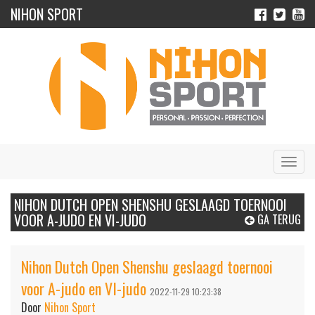
NIHON SPORT
Navig
NIHON DUTCH OPEN SHENSHU GESLAAGD TOERNOOI
VOOR A-JUDO EN VI-JUDO
GA TERUG
Nihon Dutch Open Shenshu geslaagd toernooi
voor A-judo en VI-judo
2022-11-29 10:23:38
Door
Nihon Sport