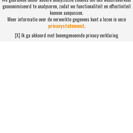
geanonimiseerd te analyseren, zodat we functionaliteit en effectiviteit
kunnen aanpassen.
Meer informatie over de verwerkte gegevens kunt u lezen in onze
privacystatement
.
RSS ABONNEREN
[X] Ik ga akkoord met bovengenoemde privacy verklaring
Abonneren
NEEM CONTACT OP
Waterdijk 4, 5705 CW Helmond
0492-520227
contact@nihonsport.nl
© 2026 Nihon Sport Nederland. Alle rechten voorbehouden. Bekijk
onze
privacy policy
.
Hosting & realisatie door ICT Ready