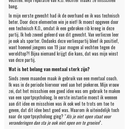
vechten. Mijn reputatie van K.O. vechter maakt ze misschien
bang.
In mijn eerste gevecht had ik de overhand en ik was technisch
beter. Door deze elementen win je niet! Ik moest opgeven door
een technisch K.O., omdat ik een gebroken rib kreeg in deze
partij. Ik heb zoveel geleerd van dit gevecht. Van verliezen leer
je ook als sporter. Ondanks deze verliespartij bleef ik positief,
want hoeveel jongens van 19 jaar mogen al vechten tegen de
wereldtop?! Bijna niemand krijgt die kans, dat was mijn winst
van deze partij.
Wat is het belang van mentaal sterk zijn?
Sinds zeven maanden maak ik gebruik van een mentaal coach.
Ik was in de periode hiervoor veel aan het piekeren. Mijn vrouw
zei, dat het misschien een goed idee was om gebruik te maken
van een sportpsycholoog. In eerste instantie moest ik wennen
aan dit idee en misschien was ik ook wel te trots om toe te
geven, dat dit idee best goed was. Waarom ik uiteindelijk toch
naar de sportpsycholoog ging? “
Als je niet open staat voor
veranderingen dan sta je ook niet open om te groeien
”.