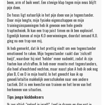
been, arm of buik went. Een stevige klap tegen mijn neus blijft
pijn doen.
De focus ligt natuurlijk in het pijn doen van je tegenstander.
Door mijn lengte, mijn fysieke eigenschappen en mijn
trainingsinspanningen heb ik gewoon een hele goede
traptechniek. Ik kan een trap juist timen en ik ben explosief.
Eigenlijk komen al mijn K.O overwinningen, doordat iemand K.O.
ging na een trap van mij.
Ik heb gemerkt, dat ik het prettig vindt om een tegenstander
emotioneel te raken. Mijn tegenstander raakt dan ‘zichzelf
kwijt’, waardoor hij niet ‘helder’ meer nadenkt, zodat ik zijn
fouten kan afstraffen. Ik heb meer moeite met tegenstanders,
die heel afwachtend vechten, maar naast plan A heb ik ook nog
plan B, C en D in mijn hoofd. In het gevecht kan ik op
gevoel/intuïtie makkelijk overschakelen naar een andere
tactiek. Dit is een kwestie van trainen en het leren van het
herkennen van situaties.
Tips jonge kickboksers
Ik zeg altijd: “geloof in jezelf”. Leef je droom en doe wat je