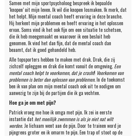
Samen met mijn sportpsycholoog bespreek ik bepaalde
‘knopen’ uit mijn leven. Ik wil die knopen losmaken. Ik merk, dat
het helpt. Mijn mental coach heeft ervaring in deze branche.
Hij herkent mijn problemen en heeft ervaring in het oplossen
ervan. Soms vind ik het ook fijn om een situatie te schetsen,
die ik heb meegemaakt en waarover ik een besluit heb
genomen. Ik vind het dan fijn, dat de mental coach dan
beaamt, dat ik goed gehandeld heb.
Alle topsporters hebben te maken met druk. Druk, die zij
zichzelf opleggen en druk die komt vanuit de omgeving.
Een
mental coach helpt te voorkomen, dat je crasht
!
Voorkomen van
problemen is beter dan oplossen van problemen
. In de toekomst
ben ik van plan om mijn mental coach ook uit te nodigen om
aanwezig te zijn bij de partijen die ik ga vechten.
Hoe ga je om met pijn?
Patrick vroeg me hoe ik omga met pijn. Ik zei in eerste
instantie dat
het moeilijk zwemmen is als je niet nat wilt
worden
. Je lichaam went aan de pijn. Door te trainen word je
pijngrens groter en ik omarm te pijn. Een trap of stoot op de