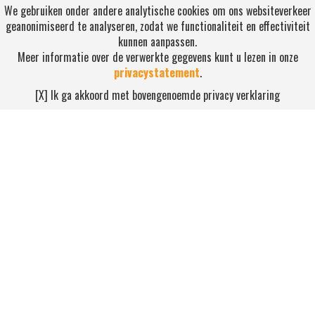
We gebruiken onder andere analytische cookies om ons websiteverkeer
geanonimiseerd te analyseren, zodat we functionaliteit en effectiviteit
kunnen aanpassen.
Meer informatie over de verwerkte gegevens kunt u lezen in onze
privacystatement
.
RSS ABONNEREN
[X] Ik ga akkoord met bovengenoemde privacy verklaring
Abonneren
NEEM CONTACT OP
Waterdijk 4, 5705 CW Helmond
0492-520227
contact@nihonsport.nl
© 2026 Nihon Sport Nederland. Alle rechten voorbehouden. Bekijk
onze
privacy policy
.
Hosting & realisatie door ICT Ready