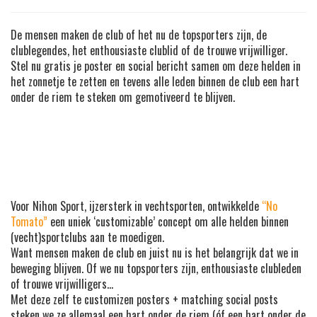
De mensen maken de club of het nu de topsporters zijn, de
clublegendes, het enthousiaste clublid of de trouwe vrijwilliger.
Stel nu gratis je poster en social bericht samen om deze helden in
het zonnetje te zetten en tevens alle leden binnen de club een hart
onder de riem te steken om gemotiveerd te blijven.
Voor Nihon Sport, ijzersterk in vechtsporten, ontwikkelde
“No
Tomato”
een uniek ‘customizable’ concept om alle helden binnen
(vecht)sportclubs aan te moedigen.
Want mensen maken de club en juist nu is het belangrijk dat we in
beweging blijven. Of we nu topsporters zijn, enthousiaste clubleden
of trouwe vrijwilligers…
Met deze zelf te customizen posters + matching social posts
steken we ze allemaal een hart onder de riem (óf een hart onder de