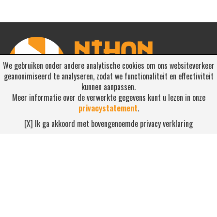
We gebruiken onder andere analytische cookies om ons websiteverkeer
geanonimiseerd te analyseren, zodat we functionaliteit en effectiviteit
kunnen aanpassen.
Meer informatie over de verwerkte gegevens kunt u lezen in onze
privacystatement
.
RSS ABONNEREN
[X] Ik ga akkoord met bovengenoemde privacy verklaring
Abonneren
NEEM CONTACT OP
Waterdijk 4, 5705 CW Helmond
0492-520227
contact@nihonsport.nl