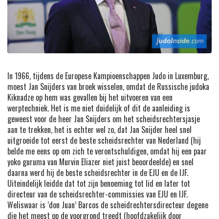
In 1966, tijdens de Europese Kampioenschappen Judo in Luxemburg,
moest Jan Snijders van broek wisselen, omdat de Russische judoka
Kiknadze op hem was gevallen bij het uitvoeren van een
werptechniek. Het is me niet duidelijk of dit de aanleiding is
geweest voor de heer Jan Snijders om het scheidsrechtersjasje
aan te trekken, het is echter wel zo, dat Jan Snijder heel snel
uitgroeide tot eerst de beste scheidsrechter van Nederland (hij
belde me eens op om zich te verontschuldigen, omdat hij een paar
yoko guruma van Murvin Eliazer niet juist beoordeelde) en snel
daarna werd hij de beste scheidsrechter in de EJU en de IJF.
Uiteindelijk leidde dat tot zijn benoeming tot lid en later tot
directeur van de scheidsrechter-commissies van EJU en IJF.
Weliswaar is ‘don Juan’ Barcos de scheidrechtersdirecteur degene
die het meest op de voorgrond treedt (hoofdzakelijk door