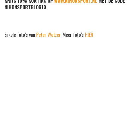
KRIJG 10% KORTING OP
WWW.NIHONSPORT.NL
MET DE CODE
NIHONSPORTBLOG10
Enkele foto’s van
Peter Wetzer
. Meer foto’s
HIER