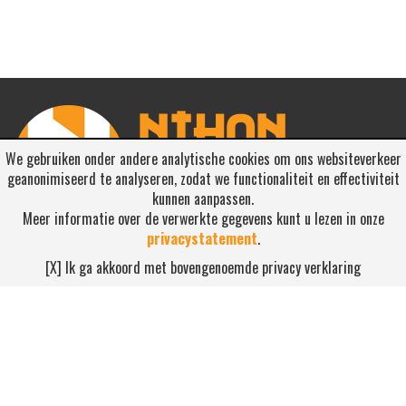
We gebruiken onder andere analytische cookies om ons websiteverkeer
geanonimiseerd te analyseren, zodat we functionaliteit en effectiviteit
kunnen aanpassen.
Meer informatie over de verwerkte gegevens kunt u lezen in onze
privacystatement
.
RSS ABONNEREN
[X] Ik ga akkoord met bovengenoemde privacy verklaring
Abonneren
NEEM CONTACT OP
Waterdijk 4, 5705 CW Helmond
0492-520227