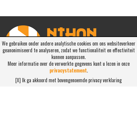
We gebruiken onder andere analytische cookies om ons websiteverkeer
geanonimiseerd te analyseren, zodat we functionaliteit en effectiviteit
kunnen aanpassen.
Meer informatie over de verwerkte gegevens kunt u lezen in onze
privacystatement
.
RSS ABONNEREN
[X] Ik ga akkoord met bovengenoemde privacy verklaring
Abonneren
NEEM CONTACT OP
Waterdijk 4, 5705 CW Helmond
0492-520227
contact@nihonsport.nl