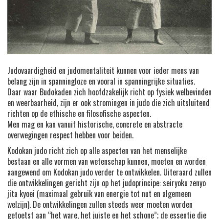
Judovaardigheid en judomentaliteit kunnen voor ieder mens van
belang zijn in spanningloze en vooral in spanningrijke situaties.
Daar waar Budokaden zich hoofdzakelijk richt op fysiek welbevinden
en weerbaarheid, zijn er ook stromingen in judo die zich uitsluitend
richten op de ethische en filosofische aspecten.
Men mag en kan vanuit historische, concrete en abstracte
overwegingen respect hebben voor beiden.
Kodokan judo richt zich op alle aspecten van het menselijke
bestaan en alle vormen van wetenschap kunnen, moeten en worden
aangewend om Kodokan judo verder te ontwikkelen. Uiteraard zullen
die ontwikkelingen gericht zijn op het judoprincipe: seiryoku zenyo
jita kyoei (maximaal gebruik van energie tot nut en algemeen
welzijn). De ontwikkelingen zullen steeds weer moeten worden
getoetst aan “het ware, het juiste en het schone”; de essentie die