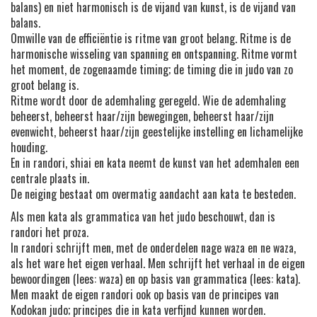
balans) en niet harmonisch is de vijand van kunst, is de vijand van
balans.
Omwille van de efficiëntie is ritme van groot belang. Ritme is de
harmonische wisseling van spanning en ontspanning. Ritme vormt
het moment, de zogenaamde timing; de timing die in judo van zo
groot belang is.
Ritme wordt door de ademhaling geregeld. Wie de ademhaling
beheerst, beheerst haar/zijn bewegingen, beheerst haar/zijn
evenwicht, beheerst haar/zijn geestelijke instelling en lichamelijke
houding.
En in randori, shiai en kata neemt de kunst van het ademhalen een
centrale plaats in.
De neiging bestaat om overmatig aandacht aan kata te besteden.
Als men kata als grammatica van het judo beschouwt, dan is
randori het proza.
In randori schrijft men, met de onderdelen nage waza en ne waza,
als het ware het eigen verhaal. Men schrijft het verhaal in de eigen
bewoordingen (lees: waza) en op basis van grammatica (lees: kata).
Men maakt de eigen randori ook op basis van de principes van
Kodokan judo; principes die in kata verfijnd kunnen worden.