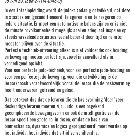
15 t/m 53. ISBN 2-7114-0748-9)
In een totaalopleiding wordt de judoka zodanig ontwikkeld, dat deze
in staat is om ‘geconditioneerd’ te ageren in en te reageren op
iedere situatie. Er moet een automatische balans zijn en er is niet
de minste onvolkomenheid mogelijk; snel en adequaat inspelen op
steeds wisselende situaties, veelal beperkt door tijd en ruimte;
meester blijven over de situatie.
Perfecte techniek-uitvoering alleen is niet voldoende; ook houding
en beweging moeten perfect zijn, zowel in aanvallend als in
verdedigend opzicht.
Voor een perfecte judo-techniek, voor een perfecte judo-houding en
voor een perfecte judo-beweging, voor die ontwikkeling is de
leraar/coach verantwoordelijk; vooral de leraar die de basisvorming
heeft onderwezen, getraind en geleid.
Dat betekent dus dat de leraren die de basisvorming ‘doen’ zeer
deskundige leraren moeten zijn. Judo is een ongekend
gecompliceerde bewegingsvorm en ook de intelligentie van de
leraar speelt een grote rol in dezen, omdat de basis van
biomechanica, dynamica en logica ‘geprojecteerd’ moet worden op
het individu, het individu dat altijd verschillend is.