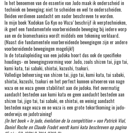
In het benoemen van de essentie van Judo maak ik onderscheid in
techniek en beweging; niet te scheiden en wel te onderscheiden.
Beiden verdienen aandacht om nader beschreven te worden.
In mijn boek ‘Kodokan Go Kyo no Waza’ beschrijf ik werptechnieken,
ik geef een fundamentele voorbereidende beweging bij iedere worp
aan en de biomechanica wordt middels een tekening verklaard.
(Naast die fundamentele voorbereidende bewegingen zijn er andere
voorbereidende bewegingen mogelijk!)
In de totaalopleiding van een judoka hoort dus ook de specifieke
houdings- en bewegingsvorming voor Judo, zoals shizen tai, jigo tai,
kumi kata, tai sabaki, shintai, kuzushi, tsukuri.
Volledige beheersing van shizen tai, jigo tai, kumi kata, tai sabaki,
shintai, kuzushi, tsukuri en het perfect kunnen uitvoeren van nage
waza en ne waza geven stabiliteit aan de judoka. Het overmatig
aandacht besteden aan kumi kata en geen aandacht besteden aan
shizen tai, jigo tai, tai sabaki, en shintai, en weinig aandacht
besteden nage waza en ne waza is een grote tekortkoming in judo-
onderwijs en judotraining!
(In het boek « le judo, évolution de la compétition » van Patrick Vial,
Daniel Roche en Claude Fradet wordt kumi kata beschreven op pagina