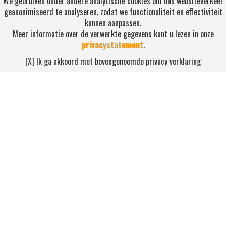
We gebruiken onder andere analytische cookies om ons websiteverkeer
geanonimiseerd te analyseren, zodat we functionaliteit en effectiviteit
kunnen aanpassen.
Meer informatie over de verwerkte gegevens kunt u lezen in onze
privacystatement
.
RSS ABONNEREN
[X] Ik ga akkoord met bovengenoemde privacy verklaring
Abonneren
NEEM CONTACT OP
Waterdijk 4, 5705 CW Helmond
0492-520227
contact@nihonsport.nl
© 2026 Nihon Sport Nederland. Alle rechten voorbehouden. Bekijk
onze
privacy policy
.
Hosting & realisatie door ICT Ready