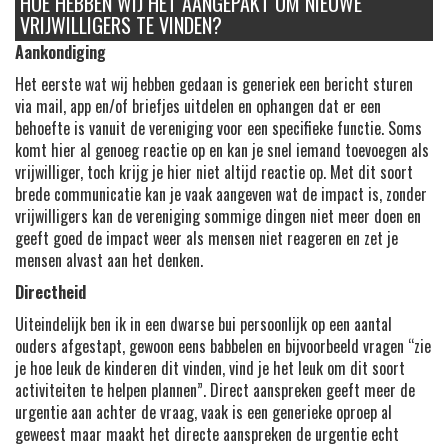
HOE HEBBEN WIJ HET AANGEPAKT OM NIEUWE
VRIJWILLIGERS TE VINDEN?
Aankondiging
Het eerste wat wij hebben gedaan is generiek een bericht sturen
via mail, app en/of briefjes uitdelen en ophangen dat er een
behoefte is vanuit de vereniging voor een specifieke functie. Soms
komt hier al genoeg reactie op en kan je snel iemand toevoegen als
vrijwilliger, toch krijg je hier niet altijd reactie op. Met dit soort
brede communicatie kan je vaak aangeven wat de impact is, zonder
vrijwilligers kan de vereniging sommige dingen niet meer doen en
geeft goed de impact weer als mensen niet reageren en zet je
mensen alvast aan het denken.
Directheid
Uiteindelijk ben ik in een dwarse bui persoonlijk op een aantal
ouders afgestapt, gewoon eens babbelen en bijvoorbeeld vragen “zie
je hoe leuk de kinderen dit vinden, vind je het leuk om dit soort
activiteiten te helpen plannen”. Direct aanspreken geeft meer de
urgentie aan achter de vraag, vaak is een generieke oproep al
geweest maar maakt het directe aanspreken de urgentie echt