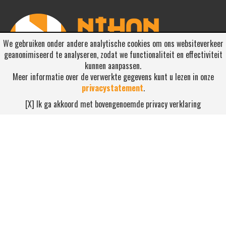
We gebruiken onder andere analytische cookies om ons websiteverkeer
geanonimiseerd te analyseren, zodat we functionaliteit en effectiviteit
kunnen aanpassen.
Meer informatie over de verwerkte gegevens kunt u lezen in onze
privacystatement
.
RSS ABONNEREN
[X] Ik ga akkoord met bovengenoemde privacy verklaring
Abonneren
NEEM CONTACT OP
Waterdijk 4, 5705 CW Helmond
0492-520227
contact@nihonsport.nl