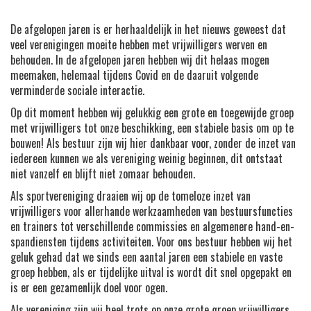
De afgelopen jaren is er herhaaldelijk in het nieuws geweest dat
veel verenigingen moeite hebben met vrijwilligers werven en
behouden. In de afgelopen jaren hebben wij dit helaas mogen
meemaken, helemaal tijdens Covid en de daaruit volgende
verminderde sociale interactie.
Op dit moment hebben wij gelukkig een grote en toegewijde groep
met vrijwilligers tot onze beschikking, een stabiele basis om op te
bouwen! Als bestuur zijn wij hier dankbaar voor, zonder de inzet van
iedereen kunnen we als vereniging weinig beginnen, dit ontstaat
niet vanzelf en blijft niet zomaar behouden.
Als sportvereniging draaien wij op de tomeloze inzet van
vrijwilligers voor allerhande werkzaamheden van bestuursfuncties
en trainers tot verschillende commissies en algemenere hand-en-
spandiensten tijdens activiteiten. Voor ons bestuur hebben wij het
geluk gehad dat we sinds een aantal jaren een stabiele en vaste
groep hebben, als er tijdelijke uitval is wordt dit snel opgepakt en
is er een gezamenlijk doel voor ogen.
Als vereniging zijn wij heel trots op onze grote groep vrijwilligers,