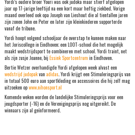
Yordi’s oudere broer Youri was ook judoka maar stierf afgelopen
jaar op 17-jarige leeftijd na een kort maar heftig ziekbed. Vorige
maand overleed ook opa Joseph van Lieshout die al tientallen jaren
zijn zonen John en Peter en later zijn kleinkinderen supporterde
vanaf de tribune.
Yordi hoopt volgend schooljaar de overstap te kunnen maken naar
het Joriscollege in Eindhoven; een LOOT-school die het mogelijk
maakt wedstrijdsport te combineren met school. Yordi traint, net
als zijn zusje Joanne, bij
Essink Sportcentrum
in Eindhoven.
Bertie Wetzer overhandigde Yordi afgelopen week alvast een
wedstrijd judopak
van
adidas
. Yordi krijgt een Stimuleringsprijs van
in totaal 500 euro aan sportkleding en accessoires die hij zelf mag
uitzoeken op
www.nihonsport.nl
Komende weken worden de landelijke Stimuleringsprijs voor een
jeugdsporter (-16) en de Verenigingsprijs nog uitgereikt. De
winnaars zijn al geïnformeerd.