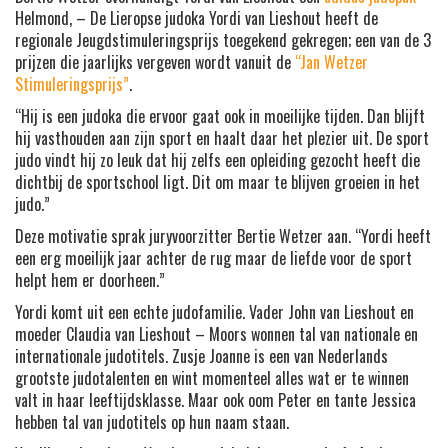
Helmond, – De Lieropse judoka Yordi van Lieshout heeft de
regionale Jeugdstimuleringsprijs toegekend gekregen; een van de 3
prijzen die jaarlijks vergeven wordt vanuit de
“Jan Wetzer
Stimuleringsprijs”
.
“Hij is een judoka die ervoor gaat ook in moeilijke tijden. Dan blijft
hij vasthouden aan zijn sport en haalt daar het plezier uit. De sport
judo vindt hij zo leuk dat hij zelfs een opleiding gezocht heeft die
dichtbij de sportschool ligt. Dit om maar te blijven groeien in het
judo.”
Deze motivatie sprak juryvoorzitter Bertie Wetzer aan. “Yordi heeft
een erg moeilijk jaar achter de rug maar de liefde voor de sport
helpt hem er doorheen.”
Yordi komt uit een echte judofamilie. Vader John van Lieshout en
moeder Claudia van Lieshout – Moors wonnen tal van nationale en
internationale judotitels. Zusje Joanne is een van Nederlands
grootste judotalenten en wint momenteel alles wat er te winnen
valt in haar leeftijdsklasse. Maar ook oom Peter en tante Jessica
hebben tal van judotitels op hun naam staan.