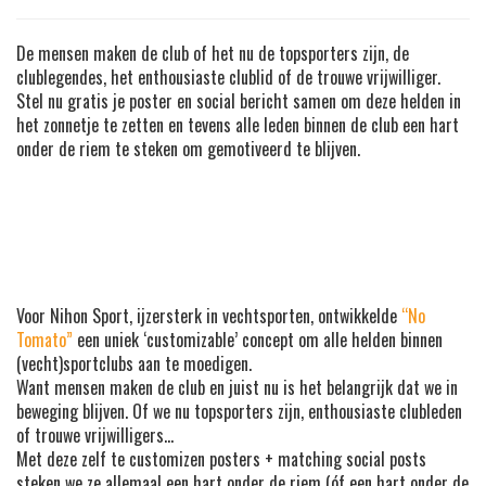
De mensen maken de club of het nu de topsporters zijn, de
clublegendes, het enthousiaste clublid of de trouwe vrijwilliger.
Stel nu gratis je poster en social bericht samen om deze helden in
het zonnetje te zetten en tevens alle leden binnen de club een hart
onder de riem te steken om gemotiveerd te blijven.
Voor Nihon Sport, ijzersterk in vechtsporten, ontwikkelde
“No
Tomato”
een uniek ‘customizable’ concept om alle helden binnen
(vecht)sportclubs aan te moedigen.
Want mensen maken de club en juist nu is het belangrijk dat we in
beweging blijven. Of we nu topsporters zijn, enthousiaste clubleden
of trouwe vrijwilligers…
Met deze zelf te customizen posters + matching social posts
steken we ze allemaal een hart onder de riem (óf een hart onder de