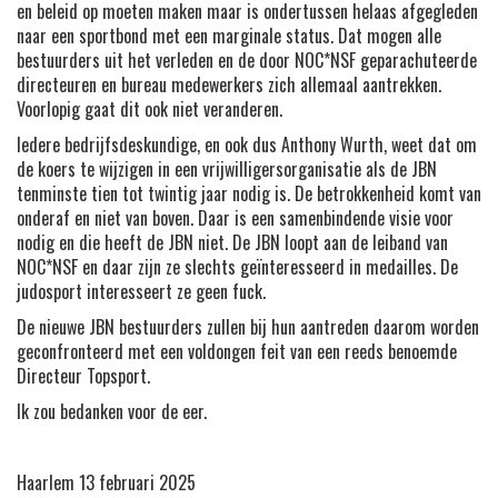
en beleid op moeten maken maar is ondertussen helaas afgegleden
naar een sportbond met een marginale status. Dat mogen alle
bestuurders uit het verleden en de door NOC*NSF geparachuteerde
directeuren en bureau medewerkers zich allemaal aantrekken.
Voorlopig gaat dit ook niet veranderen.
Iedere bedrijfsdeskundige, en ook dus Anthony Wurth, weet dat om
de koers te wijzigen in een vrijwilligersorganisatie als de JBN
tenminste tien tot twintig jaar nodig is. De betrokkenheid komt van
onderaf en niet van boven. Daar is een samenbindende visie voor
nodig en die heeft de JBN niet. De JBN loopt aan de leiband van
NOC*NSF en daar zijn ze slechts geïnteresseerd in medailles. De
judosport interesseert ze geen fuck.
De nieuwe JBN bestuurders zullen bij hun aantreden daarom worden
geconfronteerd met een voldongen feit van een reeds benoemde
Directeur Topsport.
Ik zou bedanken voor de eer.
Haarlem 13 februari 2025