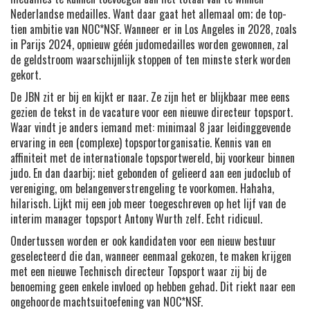
Nederlandse medailles. Want daar gaat het allemaal om; de top-
tien ambitie van NOC*NSF. Wanneer er in Los Angeles in 2028, zoals
in Parijs 2024, opnieuw géén judomedailles worden gewonnen, zal
de geldstroom waarschijnlijk stoppen of ten minste sterk worden
gekort.
De JBN zit er bij en kijkt er naar. Ze zijn het er blijkbaar mee eens
gezien de tekst in de vacature voor een nieuwe directeur topsport.
Waar vindt je anders iemand met: minimaal 8 jaar leidinggevende
ervaring in een (complexe) topsportorganisatie. Kennis van en
affiniteit met de internationale topsportwereld, bij voorkeur binnen
judo. En dan daarbij; niet gebonden of gelieerd aan een judoclub of
vereniging, om belangenverstrengeling te voorkomen. Hahaha,
hilarisch. Lijkt mij een job meer toegeschreven op het lijf van de
interim manager topsport Antony Wurth zelf. Echt ridicuul.
Ondertussen worden er ook kandidaten voor een nieuw bestuur
geselecteerd die dan, wanneer eenmaal gekozen, te maken krijgen
met een nieuwe Technisch directeur Topsport waar zij bij de
benoeming geen enkele invloed op hebben gehad. Dit riekt naar een
ongehoorde machtsuitoefening van NOC*NSF.