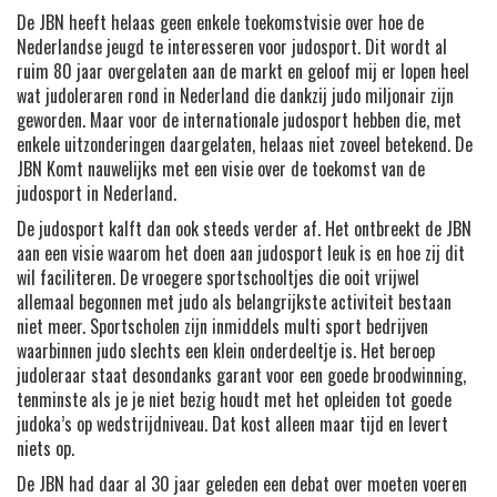
De JBN heeft helaas geen enkele toekomstvisie over hoe de
Nederlandse jeugd te interesseren voor judosport. Dit wordt al
ruim 80 jaar overgelaten aan de markt en geloof mij er lopen heel
wat judoleraren rond in Nederland die dankzij judo miljonair zijn
geworden. Maar voor de internationale judosport hebben die, met
enkele uitzonderingen daargelaten, helaas niet zoveel betekend. De
JBN Komt nauwelijks met een visie over de toekomst van de
judosport in Nederland.
De judosport kalft dan ook steeds verder af. Het ontbreekt de JBN
aan een visie waarom het doen aan judosport leuk is en hoe zij dit
wil faciliteren. De vroegere sportschooltjes die ooit vrijwel
allemaal begonnen met judo als belangrijkste activiteit bestaan
niet meer. Sportscholen zijn inmiddels multi sport bedrijven
waarbinnen judo slechts een klein onderdeeltje is. Het beroep
judoleraar staat desondanks garant voor een goede broodwinning,
tenminste als je je niet bezig houdt met het opleiden tot goede
judoka’s op wedstrijdniveau. Dat kost alleen maar tijd en levert
niets op.
De JBN had daar al 30 jaar geleden een debat over moeten voeren