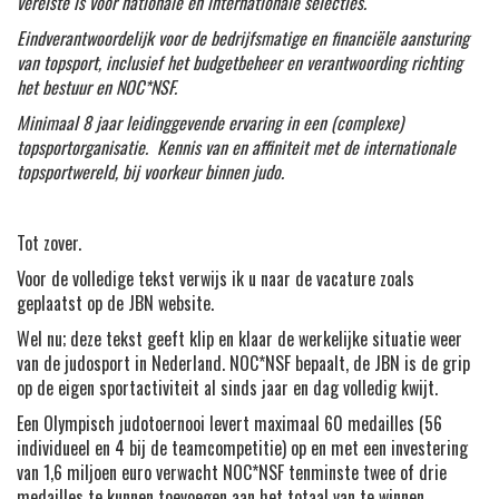
vereiste is voor nationale en internationale selecties.
Eindverantwoordelijk voor de bedrijfsmatige en financiële aansturing
van topsport, inclusief het budgetbeheer en verantwoording richting
het bestuur en NOC*NSF.
Minimaal 8 jaar leidinggevende ervaring in een (complexe)
topsportorganisatie. Kennis van en affiniteit met de internationale
topsportwereld, bij voorkeur binnen judo.
Tot zover.
Voor de volledige tekst verwijs ik u naar de vacature zoals
geplaatst op de JBN website.
Wel nu; deze tekst geeft klip en klaar de werkelijke situatie weer
van de judosport in Nederland. NOC*NSF bepaalt, de JBN is de grip
op de eigen sportactiviteit al sinds jaar en dag volledig kwijt.
Een Olympisch judotoernooi levert maximaal 60 medailles (56
individueel en 4 bij de teamcompetitie) op en met een investering
van 1,6 miljoen euro verwacht NOC*NSF tenminste twee of drie
medailles te kunnen toevoegen aan het totaal van te winnen