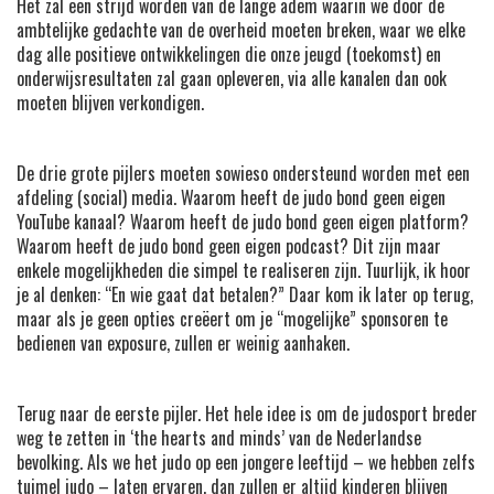
Het zal een strijd worden van de lange adem waarin we door de
ambtelijke gedachte van de overheid moeten breken, waar we elke
dag alle positieve ontwikkelingen die onze jeugd (toekomst) en
onderwijsresultaten zal gaan opleveren, via alle kanalen dan ook
moeten blijven verkondigen.
De drie grote pijlers moeten sowieso ondersteund worden met een
afdeling (social) media. Waarom heeft de judo bond geen eigen
YouTube kanaal? Waarom heeft de judo bond geen eigen platform?
Waarom heeft de judo bond geen eigen podcast? Dit zijn maar
enkele mogelijkheden die simpel te realiseren zijn. Tuurlijk, ik hoor
je al denken: “En wie gaat dat betalen?” Daar kom ik later op terug,
maar als je geen opties creëert om je “mogelijke” sponsoren te
bedienen van exposure, zullen er weinig aanhaken.
Terug naar de eerste pijler. Het hele idee is om de judosport breder
weg te zetten in ‘the hearts and minds’ van de Nederlandse
bevolking. Als we het judo op een jongere leeftijd – we hebben zelfs
tuimel judo – laten ervaren, dan zullen er altijd kinderen blijven