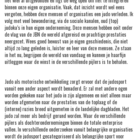
het wiel al uitgevonden en ligt de weg open om het te integreren
binnen onze eigen organisatie. Vaak, dat inzicht wordt wel eens
vergeten, hebben deze mensen of organisaties een judo verleden. Ik
volg met veel bewondering, via de sociale kanalen, oud (top)
judoka’s in hun eigen onderneming. Deze mensen hebben ooit onder
de vlag van de JBN de wereld afgereisd en prachtige prestaties
neergezet. Wees goed bewust van je eigen geschiedenis, die niet
altijd zo lang geleden is, luister en leer van deze mensen. Ze staan
in het nu, begrijpen de wereld van vandaag en kunnen je haarfijn
uitleggen waar de winst in de verschillende pijlers is te behalen.
Judo als motorische ontwikkeling zorgt ervoor dat de judosport
vanuit een ander aspect wordt benaderd. Er zal met andere ogen
worden gekeken naar het judo in zijn algemeen en niet alleen maar
worden afgemeten naar de prestaties van de toplaag of de
(interne) ruzies breed uitgemeten in de landelijke dagbladen. Het
judo zal meer als bedrijf gerund worden. Waar de verschillende
pijlers als dochterondernemingen binnen de totale enterprise
vallen. In verschillende onderzoeken vanuit belangrijke organisaties
wordt de judosport gecategoriseerd als belangrijke sport voor