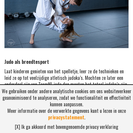
Judo als breedtesport
Laat kinderen genieten van het spelletje, leer ze de technieken en
leid ze op tot veelzijdige atletisch judoka’s. Mochten ze later een
onderdeel zijn van TeamNL judo dan moeten het totaal judoka’s zijn.
Die de vaardigheden in grond en staande tot in perfectie beheersen
We gebruiken onder andere analytische cookies om ons websiteverkeer
en deze ook nog in combinatie kunnen smelten tot één geheel. Die
geanonimiseerd te analyseren, zodat we functionaliteit en effectiviteit
alle facetten van het judo begrijpen, die zowel naar voren als naar
kunnen aanpassen.
achter kunnen werpen, die een aanval op links en rechts kunnen
Meer informatie over de verwerkte gegevens kunt u lezen in onze
maken en die dit in alle souplesse tot een combinatie kunnen
privacystatement
.
maken. Breedtesport gaat niet over winnen en verliezen, het gaat
[X] Ik ga akkoord met bovengenoemde privacy verklaring
niet om het resultaat en zeker niet om kracht en tactisch inzicht.