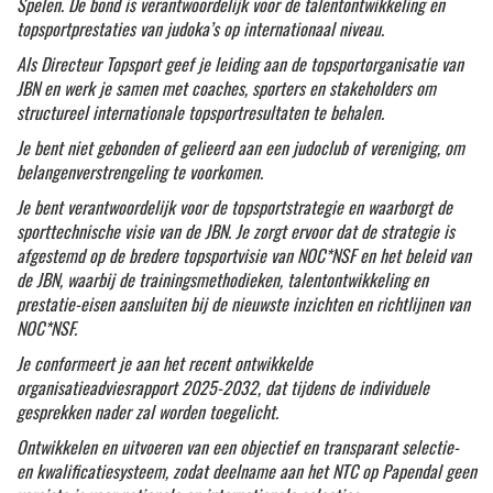
Spelen. De bond is verantwoordelijk voor de talentontwikkeling en
topsportprestaties van judoka’s op internationaal niveau.
Als Directeur Topsport geef je leiding aan de topsportorganisatie van
JBN en werk je samen met coaches, sporters en stakeholders om
structureel internationale topsportresultaten te behalen.
Je bent niet gebonden of gelieerd aan een judoclub of vereniging, om
belangenverstrengeling te voorkomen.
Je bent verantwoordelijk voor de topsportstrategie en waarborgt de
sporttechnische visie van de JBN. Je zorgt ervoor dat de strategie is
afgestemd op de bredere topsportvisie van NOC*NSF en het beleid van
de JBN, waarbij de trainingsmethodieken, talentontwikkeling en
prestatie-eisen aansluiten bij de nieuwste inzichten en richtlijnen van
NOC*NSF.
Je conformeert je aan het recent ontwikkelde
organisatieadviesrapport 2025-2032, dat tijdens de individuele
gesprekken nader zal worden toegelicht.
Ontwikkelen en uitvoeren van een objectief en transparant selectie-
en kwalificatiesysteem, zodat deelname aan het NTC op Papendal geen