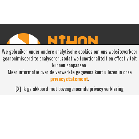
We gebruiken onder andere analytische cookies om ons websiteverkeer
geanonimiseerd te analyseren, zodat we functionaliteit en effectiviteit
kunnen aanpassen.
Meer informatie over de verwerkte gegevens kunt u lezen in onze
privacystatement
.
RSS ABONNEREN
[X] Ik ga akkoord met bovengenoemde privacy verklaring
Abonneren
NEEM CONTACT OP
Waterdijk 4, 5705 CW Helmond
0492-520227