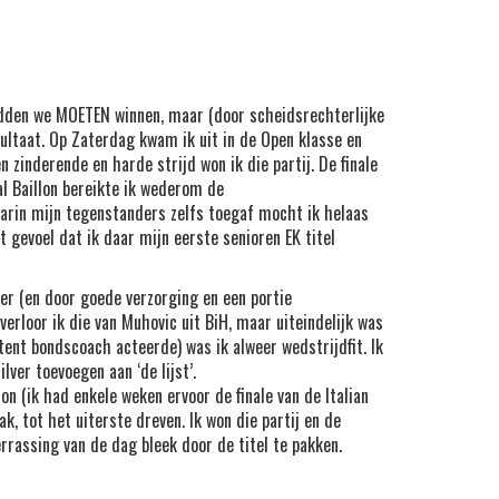
adden we MOETEN winnen, maar (door scheidsrechterlijke
sultaat. Op Zaterdag kwam ik uit in de Open klasse en
 zinderende en harde strijd won ik die partij. De finale
al Baillon bereikte ik wederom de
aarin mijn tegenstanders zelfs toegaf mocht ik helaas
t gevoel dat ik daar mijn eerste senioren EK titel
er (en door goede verzorging en een portie
verloor ik die van Muhovic uit BiH, maar uiteindelijk was
stent bondscoach acteerde) was ik alweer wedstrijdfit. Ik
ver toevoegen aan ‘de lijst’.
on (ik had enkele weken ervoor de finale van de Italian
k, tot het uiterste dreven. Ik won die partij en de
verrassing van de dag bleek door de titel te pakken.