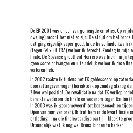
De EK 2001 was er een van gemengde emoties. Op vrijda
dwaling) mocht het niet zo zijn. De strijd om het brons
dat ging eigenlijk super goed. In de halve finale kwam ik
(tegen Felix uit FRA) verloor ik terecht. Zondag in mijn
finale. De Spaanse grootheid Herrero was hierin mijn t
geen score ontvangen en uiteindelijk verloor ik deze fina
verloren heb.
In 2002 raakte ik tijdens het EK geblesseerd op zaterd
doorzettingsvermogen) bereikte ik op zondag alsnog de fin
Zilver wel positief. De revalidatie na dat EK verliep re
bereikte wederom de finale en wederom tegen Baillon (FRA
In 2003 was ik ‘gepromoveerd’ tot bondscoach en tijdens 
Open van hem verloren). Ik trof hem in de kwart finale en
ontlading – na die finalewaardige partij – bleek te groot
Uiteindelijk wist ik nog wel Brons ‘binnen te harken’.