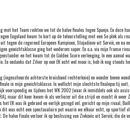
g met het Team reikten we tot de halve finales tegen Spanje. En deze h
 tegen Engeland kwam te kort op de teleurstelling met een 5e plek als re
 uit tegen de regerend Europees Kampioen, Stojadinov uit Servië, en na een
 eigen gewichtsklasse ging het wederom super. En o.a. via mijn Franse riva
egenstander en het kwam tot de Golden Score verlenging. In een aanval w
le. En ondanks dat Zilver op een EK echt wel mooi is, heb ik nog steeds he
ag (ingescheurde achterste kruisband rechterknie) en wonder boven wond
ale in mijn gewichtsklasse. In wellicht mijn slechtste finalepartij ooit, 
delijk voorspoedig en tijdens het WK 2002 (waar ik inmiddels ook als assi
), maar dit keer kwam ik als verliezer uit die strijd en mocht ik weer Zil
het EK was ik gebrand en eerlijk gezegd vnl. gericht op mijn rivaal, Baill
 dit was echt een spectaculaire pot waarin we elkaar echt, op sportief vla
. De halve Finale verloor ik op beslissing van Zivkovic uit Servië, die de 