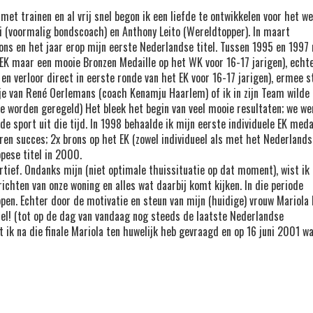
 met trainen en al vrij snel begon ik een liefde te ontwikkelen voor het 
i (voormalig bondscoach) en Anthony Leito (Wereldtopper). In maart
ons en het jaar erop mijn eerste Nederlandse titel. Tussen 1995 en 1997 
op EK maar een mooie Bronzen Medaille op het WK voor 16-17 jarigen), echt
en verloor direct in eerste ronde van het EK voor 16-17 jarigen), ermee 
tje van René Oerlemans (coach Kenamju Haarlem) of ik in zijn Team wilde
ie worden geregeld) Het bleek het begin van veel mooie resultaten; we w
 sport uit die tijd. In 1998 behaalde ik mijn eerste individuele EK medai
oren succes; 2x brons op het EK (zowel individueel als met het Nederland
pese titel in 2000.
ortief. Ondanks mijn (niet optimale thuissituatie op dat moment), wist ik
ichten van onze woning en alles wat daarbij komt kijken. In die periode
pen. Echter door de motivatie en steun van mijn (huidige) vrouw Mariola
el! (tot op de dag van vandaag nog steeds de laatste Nederlandse
ik na die finale Mariola ten huwelijk heb gevraagd en op 16 juni 2001 wa