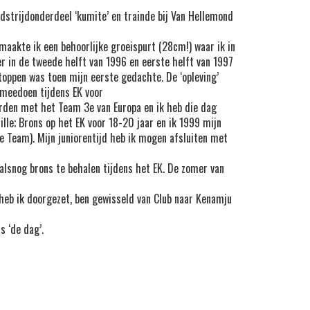
wedstrijdonderdeel ‘kumite’ en trainde bij Van Hellemond
maakte ik een behoorlijke groeispurt (28cm!) waar ik in
er in de tweede helft van 1996 en eerste helft van 1997
stoppen was toen mijn eerste gedachte. De ‘opleving’
 meedoen tijdens EK voor
erden met het Team 3e van Europa en ik heb die dag
lle; Brons op het EK voor 18-20 jaar en ik 1999 mijn
se Team). Mijn juniorentijd heb ik mogen afsluiten met
 alsnog brons te behalen tijdens het EK. De zomer van
 heb ik doorgezet, ben gewisseld van Club naar Kenamju
s ‘de dag’.