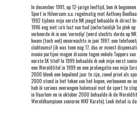
In december 1991, op 12-jarige leeftijd, ben ik begonnen
Sport in Hilversum o.a. regelmatig met Anthony Boelbaa
1992 tijdens mijn eerste NK jeugd behaalde ik direct br
1996 nog niet zo’n last van had (onfortuinlijk 5e plek 
verkeerde ik in een ‘vormdip’ (werd slechts derde op NK 
kwam (toch wel) onverwachts in juni 1997; een telefoon
clubteams! (ik was toen nog 17, dus er moest dispensat
mooie partijen mogen draaien tegen enkele Toppers van de
eerste EK titel! In 1999 behaalde ik ook mijn eerst seni
een Wereldtitel in 1999 en een prolongatie van mijn Euro
2000 bleek een bepalend jaar te zijn, zowel privé als sp
2000 stond in het teken van het kopen, verbouwen en inr
heb ik serieus overwogen helemaal met de sport te stop
in Haarlem en in oktober 2000 behaalde ik de Wereldtit
Wereldkampioen senioren WKF Karate). Leuk detail is dat 