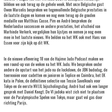
blikken we ook terug op de gehele week.
Met onze Belgische gast
Owen Marcelis bespreken we tegenvallende Belgische prestaties in
de laatste dagen en komen we nog even terug op de gouden
medaille van Matthias Casse.
Pim en André bespreken de
Nederlandse successen en andere prestaties, het afscheid van
Marhinde Verkerk, vergelijken hun lijstjes en nemen je nog even
mee in het laatste nieuws.
We belden na het WK ook met Hans van
Essen voor zijn kijk op dit WK.
In de nieuwe aflevering 18 van de Hajime Judo Podcast maken we
een round-up van de weken na het WK Judo.
We bespreken onder
andere de opstart van het judo na de lockdown, de JBN budodag, de
toernooien voor cadetten en junioren in Teplice en Coimbra, het EK
kata in Polen, de definitieve selectie van Tessie Savelkouls voor
Tokyo en de eerste NVJJL bijscholingsdag.
André had ook een langer
gesprek met Daniel Knegt. De VI judoka wist zich niet te plaatsen
voor de Paralympische Spelen van Tokyo, maar gaat vol gas door
richting Parijs.