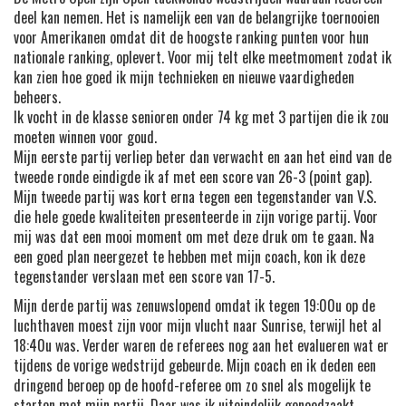
deel kan nemen. Het is namelijk een van de belangrijke toernooien
voor Amerikanen omdat dit de hoogste ranking punten voor hun
nationale ranking, oplevert. Voor mij telt elke meetmoment zodat ik
kan zien hoe goed ik mijn technieken en nieuwe vaardigheden
beheers.
Ik vocht in de klasse senioren onder 74 kg met 3 partijen die ik zou
moeten winnen voor goud.
Mijn eerste partij verliep beter dan verwacht en aan het eind van de
tweede ronde eindigde ik af met een score van 26-3 (point gap).
Mijn tweede partij was kort erna tegen een tegenstander van V.S.
die hele goede kwaliteiten presenteerde in zijn vorige partij. Voor
mij was dat een mooi moment om met deze druk om te gaan. Na
een goed plan neergezet te hebben met mijn coach, kon ik deze
tegenstander verslaan met een score van 17-5.
Mijn derde partij was zenuwslopend omdat ik tegen 19:00u op de
luchthaven moest zijn voor mijn vlucht naar Sunrise, terwijl het al
18:40u was. Verder waren de referees nog aan het evalueren wat er
tijdens de vorige wedstrijd gebeurde. Mijn coach en ik deden een
dringend beroep op de hoofd-referee om zo snel als mogelijk te
starten met mijn partij. Daar was ik uiteindelijk genoodzaakt