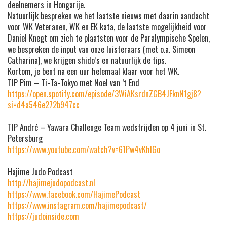
deelnemers in Hongarije.
Natuurlijk bespreken we het laatste nieuws met daarin aandacht
voor WK Veteranen, WK en EK kata, de laatste mogelijkheid voor
Daniel Knegt om zich te plaatsten voor de Paralympische Spelen,
we bespreken de input van onze luisteraars (met o.a. Simeon
Catharina), we krijgen shido’s en natuurlijk de tips.
Kortom, je bent na een uur helemaal klaar voor het WK.
TIP Pim – Ti-Ta-Tokyo met Noel van ’t End
https://open.spotify.com/episode/3WiAKsrdnZGB4JFknN1gj8?
si=d4a546e272b947cc
TIP André – Yawara Challenge Team wedstrijden op 4 juni in St.
Petersburg
https://www.youtube.com/watch?v=61Pw4vKhIGo
Hajime Judo Podcast
http://hajimejudopodcast.nl
https://www.facebook.com/HajimePodcast
https://www.instagram.com/hajimepodcast/
https://judoinside.com