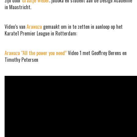
zijn door
Graatje Weber
; judoka en student aan de Design Academie
in Maastricht.
Video’s van
Arawaza
gemaakt om in te zetten in aanloop op het
Karate1 Premier League in Rotterdam:
Arawaza “All the power you need”
Video 1 met Geoffrey Berens en
Timothy Petersen