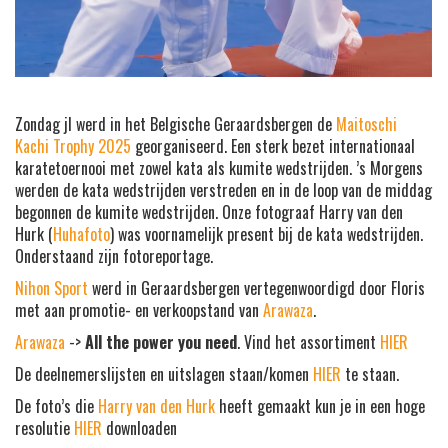
Zondag jl werd in het Belgische Geraardsbergen de
Maitoschi
Kachi Trophy 2025
georganiseerd. Een sterk bezet internationaal
karatetoernooi met zowel kata als kumite wedstrijden. ’s Morgens
werden de kata wedstrijden verstreden en in de loop van de middag
begonnen de kumite wedstrijden. Onze fotograaf Harry van den
Hurk (
Huhafoto
) was voornamelijk present bij de kata wedstrijden.
Onderstaand zijn fotoreportage.
Nihon Sport
werd in Geraardsbergen vertegenwoordigd door Floris
met aan promotie- en verkoopstand van
Arawaza
.
Arawaza
->
All the power you need
. Vind het assortiment
HIER
De deelnemerslijsten en uitslagen staan/komen
HIER
te staan.
De foto’s die
Harry van den Hurk
heeft gemaakt kun je in een hoge
resolutie
HIER
downloaden