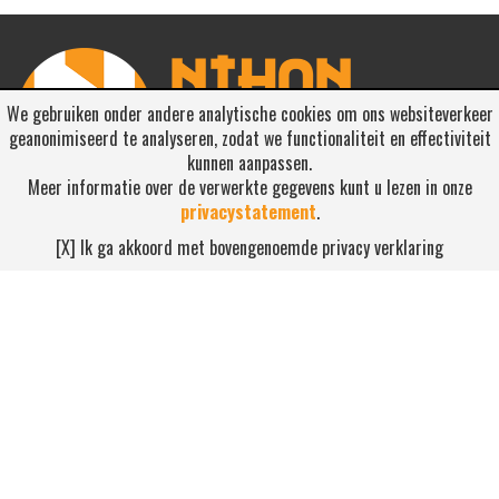
We gebruiken onder andere analytische cookies om ons websiteverkeer
geanonimiseerd te analyseren, zodat we functionaliteit en effectiviteit
kunnen aanpassen.
Meer informatie over de verwerkte gegevens kunt u lezen in onze
privacystatement
.
RSS ABONNEREN
[X] Ik ga akkoord met bovengenoemde privacy verklaring
Abonneren
NEEM CONTACT OP
Waterdijk 4, 5705 CW Helmond
0492-520227
contact@nihonsport.nl