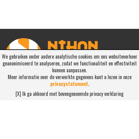
We gebruiken onder andere analytische cookies om ons websiteverkeer
geanonimiseerd te analyseren, zodat we functionaliteit en effectiviteit
kunnen aanpassen.
Meer informatie over de verwerkte gegevens kunt u lezen in onze
privacystatement
.
RSS ABONNEREN
[X] Ik ga akkoord met bovengenoemde privacy verklaring
Abonneren
NEEM CONTACT OP
Waterdijk 4, 5705 CW Helmond
0492-520227