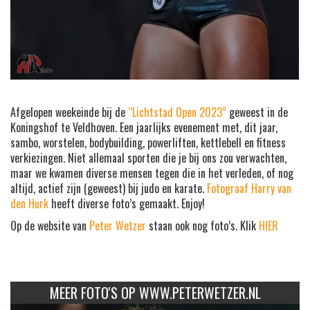
Afgelopen weekeinde bij de
“Lichtstad Open 2023”
geweest in de
Koningshof te Veldhoven. Een jaarlijks evenement met, dit jaar,
sambo, worstelen, bodybuilding, powerliften, kettlebell en fitness
verkiezingen. Niet allemaal sporten die je bij ons zou verwachten,
maar we kwamen diverse mensen tegen die in het verleden, of nog
altijd, actief zijn (geweest) bij judo en karate.
Fotograaf Harry van
den Hurk
heeft diverse foto’s gemaakt. Enjoy!
Op de website van
Peter Wetzer
staan ook nog foto’s. Klik
HIER
MEER FOTO'S OP WWW.PETERWETZER.NL