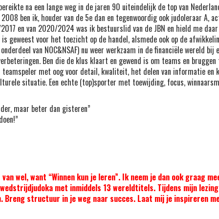
ereikte na een lange weg in de jaren 90 uiteindelijk de top van Nederland
 2008 ben ik, houder van de 5e dan en tegenwoordig ook judoleraar A, acti
2017 en van 2020/2024 was ik bestuurslid van de JBN en hield me daar b
k is geweest voor het toezicht op de handel, alsmede ook op de afwikkelin
s onderdeel van NOC&NSAF) nu weer werkzaam in de financiële wereld bij 
yverbeteringen. Ben die de klus klaart en gewend is om teams en bruggen 
teamspeler met oog voor detail, kwaliteit, het delen van informatie en k
turele situatie. Een echte (top)sporter met toewijding, focus, winnaars
ander, maar beter dan gisteren”
doen!”
ker van wel, want “Winnen kun je leren”. Ik neem je dan ook graag me
wedstrijdjudoka met inmiddels 13 wereldtitels. Tijdens mijn lezing
en. Breng structuur in je weg naar succes. Laat mij je inspireren m