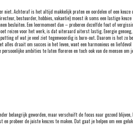
ker niet. Achteraf is het altijd makkelijk praten en oordelen of een keuz
, directeur, bestuurder, hobbies, vakantie) moest ik soms een lastige keu
nnen besluiten. Een leermoment dan – proberen dezelfde fout of vergiss
oet reizen voor het werk, is dat uiteraard uiterst lastig. Energie genoe
putting of wat je veel ziet tegenwoordig is burn-out. Daarom is het zo be
et alles draait om succes in het leven, want een harmonieus en liefdevol 
je persoonlijke ambities te laten floreren en toch ook van de mensen om j
nder belangrijk geworden, maar verschuift de focus naar gezond blijven, 
rust en probeer de juiste keuzes te maken. Dat gaat je helpen om een gel