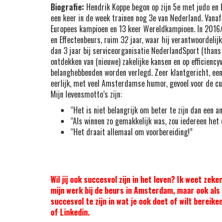
Biografie:
Hendrik Koppe begon op zijn 5e met judo en b
een keer in de week trainen nog 3e van Nederland. Vanaf
Europees kampioen en 13 keer Wereldkampioen. In 2016/
en Effectenbeurs, ruim 32 jaar, waar hij verantwoordelij
dan 3 jaar bij serviceorganisatie NederlandSport (than
ontdekken van (nieuwe) zakelijke kansen en op efficienc
belanghebbenden worden verlegd. Zeer klantgericht, een 
eerlijk, met veel Amsterdamse humor, gevoel voor de cul
Mijn levensmotto’s zijn:
“Het is niet belangrijk om beter te zijn dan een 
“Als winnen zo gemakkelijk was, zou iedereen het 
“Het draait allemaal om voorbereiding!”
Wil jij ook succesvol zijn in het leven? Ik weet ze
mijn werk bij de beurs in Amsterdam, maar ook als 
succesvol te zijn in wat je ook doet of wilt bereik
of Linkedin.