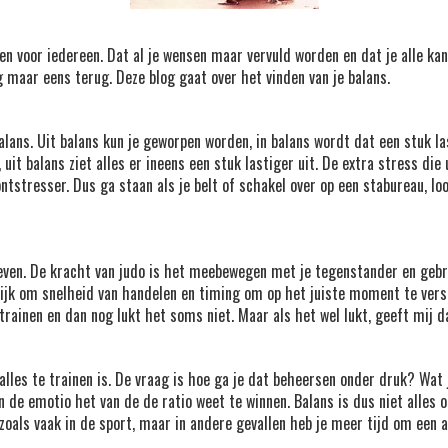
en voor iedereen. Dat al je wensen maar vervuld worden en dat je alle kan
g maar eens terug. Deze blog gaat over het vinden van je balans.
lans. Uit balans kun je geworpen worden, in balans wordt dat een stuk la
, uit balans ziet alles er ineens een stuk lastiger uit. De extra stress d
tresser. Dus ga staan als je belt of schakel over op een stabureau, loop
!
 leven. De kracht van judo is het meebewegen met je tegenstander en gebru
ijk om snelheid van handelen en timing om op het juiste moment te versn
trainen en dan nog lukt het soms niet. Maar als het wel lukt, geeft mij da
alles te trainen is. De vraag is hoe ga je dat beheersen onder druk? Wat 
 de emotio het van de de ratio weet te winnen. Balans is dus niet alles o
zoals vaak in de sport, maar in andere gevallen heb je meer tijd om een 