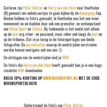
Gisteren zijn
Peter Wetzer
en
Harry van den Hurk
naar Houthalen
(B) geweest om enkele uurtjes te gaan kijken bij de
Keumgang
Cup.
Beiden hebben ze foto’s gemaakt. In Houthalen was het een mooi
evenement en we hadden daar ook een promotie- en verkoopstand
van
Nihon Sport
en
JCalicu
. Bij taekwondo is het veelal niet alleen
op de
mat
erg sfeer- en passievol, maar zeker ook langs de
mat
en
op de tribunes. Dat ze je terug in de fotoreportages van beide
fotografen. De
puzzelmatten
waarop de wedstrijden verstreden
werden komen overigens ook van ons 🙂
De uitslagen van de wedstrijden vind je
HIER
De foto’s die
Harry van den Hurk
heeft gemaakt kun je in een hoge
resolutie
HIER
downloaden
KRIJG 10% KORTING OP
WWW.NIHONSPORT.NL
MET DE CODE
NIHONSPORTBLOG10
Onderstaand de foto’s van
Peter Wetzer