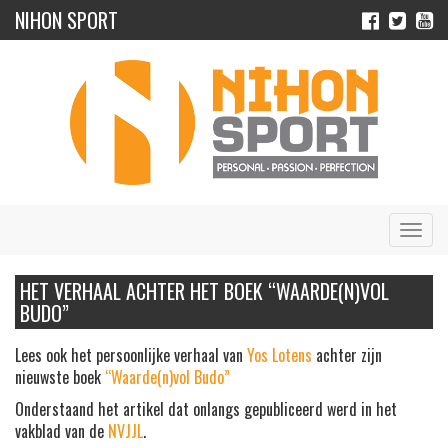
NIHON SPORT
Navig
HET VERHAAL ACHTER HET BOEK “WAARDE(N)VOL
BUDO”
Lees ook het persoonlijke verhaal van
Yos Lotens
achter zijn
nieuwste boek
“Waarde(n)vol Budo”
Onderstaand het artikel dat onlangs gepubliceerd werd in het
vakblad van de
NVJJL
.