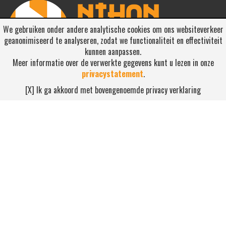
We gebruiken onder andere analytische cookies om ons websiteverkeer
geanonimiseerd te analyseren, zodat we functionaliteit en effectiviteit
kunnen aanpassen.
Meer informatie over de verwerkte gegevens kunt u lezen in onze
privacystatement
.
RSS ABONNEREN
[X] Ik ga akkoord met bovengenoemde privacy verklaring
Abonneren
NEEM CONTACT OP
Waterdijk 4, 5705 CW Helmond
0492-520227
contact@nihonsport.nl
© 2026 Nihon Sport Nederland. Alle rechten voorbehouden. Bekijk
onze
privacy policy
.