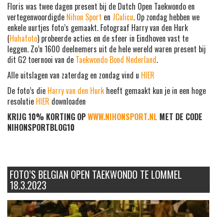
Floris was twee dagen present bij de Dutch Open Taekwondo en
vertegenwoordigde
Nihon Sport
en
JCalicu
. Op zondag hebben we
enkele uurtjes foto’s gemaakt. Fotograaf Harry van den Hurk
(
Huhafoto
) probeerde acties en de sfeer in Eindhoven vast te
leggen. Zo’n 1600 deelnemers uit de hele wereld waren present bij
dit G2 toernooi van de
Taekwondo Bond Nederland
.
Alle uitslagen van zaterdag en zondag vind u
HIER
De foto’s die
Harry van den Hurk
heeft gemaakt kun je in een hoge
resolutie
HIER
downloaden
KRIJG 10% KORTING OP
WWW.NIHONSPORT.NL
MET DE CODE
NIHONSPORTBLOG10
FOTO’S BELGIAN OPEN TAEKWONDO TE LOMMEL
18.3.2023