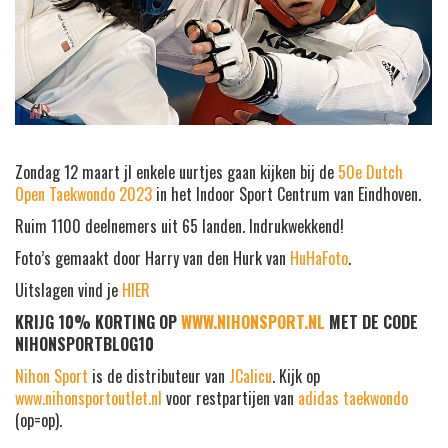
Zondag 12 maart jl enkele uurtjes gaan kijken bij de
50e Dutch
Open Taekwondo 2023
in het Indoor Sport Centrum van Eindhoven.
Ruim 1100 deelnemers uit 65 landen. Indrukwekkend!
Foto’s gemaakt door Harry van den Hurk van
HuHaFoto
.
Uitslagen vind je
HIER
KRIJG 10% KORTING OP
WWW.NIHONSPORT.NL
MET DE CODE
NIHONSPORTBLOG10
Nihon Sport
is de distributeur van
JCalicu
. Kijk op
www.nihonsportoutlet.nl
voor restpartijen van
adidas taekwondo
(op=op).