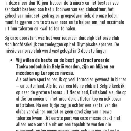
In deze meer dan 10 jaar hebben de trainers en het bestuur veel
aandacht besteed aan het uitbouwen van een clubcultuur, het
geheel van mindset, gedrag en groepsdynamiek, die onze leden
moet triggeren om te streven naar en te helpen om, het maximale
uit hun talenten en kwaliteiten te halen.
Bij onze doorstart was het voor iedereen duidelijk dat onze club
zich hoofdzakelijk zou toeleggen op het Olympische sparren. De
missie van onze club werd vastgelegd in 3 doelstellingen
Wij willen de beste en de best gestructureerde
Taekwondoclub in België worden, zijn en blijven en
meedoen op Europees niveau
.
Als actieve sporter ben ik op veel tornooien geweest in binnen
– en buitenland. Als lid van een kleine club uit België keek ik
op naar de grotere teams uit Nederland, Duitsland e.a. die op
al die tornooien er met meerdere atleten kop en nek boven
uit staken. Na een tijdje zag je echter een aantal van die
clubs verdwijnen omdat er geen opvolging van nieuwe
talenten kwam. Dit eerste punt van onze missie drukt niet
alleen onze ambitie uit om een topclub te worden die
meespeelt op Europees niveau maar ook om aan de top te