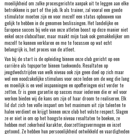
moeilijkheid om zulke procesgerichte aanpak uit te leggen aan elke
betrokkene is part of the job. Ik als trainer, zal vooral een goede
stimulator moeten zijn en voor mezelf een status opbouwen van
gelijk te hebben in de genomen beslissingen. Het landelijke en
Europese succes bij vele van onze atleten boost op deze manier niet
enkel onze clubcultuur, maar maakt mijn taak ook gemakkelijker om
mezelf te kunnen verklaren en me te focussen op wat echt
belangrijk is, het proces van de atleet.
Van bij de start is de opleiding binnen onze club gericht op een
carrière als topsporter binnen taekwondo. Resultaten op
jeugdwedstrijden van welk niveau ook zijn geen doel op zich maar
wel een noodzakelijke stimulans voor onze leden om de weg die lang
en moeilijk is en veel inspanningen en opofferingen eist verder te
zetten. Er is geen garantie op succes maar iedereen die er wil voor
werken bieden wij de kans om zijn of haar droom te realiseren. Elk
lid dat zich ten volle inspant om het maximum uit zijn talenten te
halen verdient en krijgt binnen onze club het volste respect. Slagen
ze er niet in om op het hoogste niveau resultaten te boeken, ze
hebben met zekerheid karakter, doorzettingsvermogen en inzet
getoond. Ze hebben hun persoonlijkheid ontwikkeld en vaardigheden