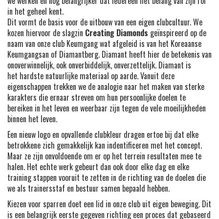
we werken en nog belangrijker dat iedereen het belang van zijn rol
in het geheel kent.
Dit vormt de basis voor de uitbouw van een eigen clubcultuur. We
kozen hiervoor de slagzin
Creating Diamonds
geïnspireerd op de
naam van onze club Keumgang wat afgeleid is van het Koreaanse
Keumgangsan of Diamantberg. Diamant heeft hier de betekenis van
onoverwinnelijk, ook onverbiddelijk, onverzettelijk. Diamant is
het hardste natuurlijke materiaal op aarde. Vanuit deze
eigenschappen trekken we de analogie naar het maken van sterke
karakters die ernaar streven om hun persoonlijke doelen te
bereiken in het leven en weerbaar zijn tegen de vele moeilijkheden
binnen het leven.
Een nieuw logo en opvallende clubkleur dragen ertoe bij dat elke
betrokkene zich gemakkelijk kan indentificeren met het concept.
Maar ze zijn onvoldoende om er op het terrein resultaten mee te
halen. Het echte werk gebeurt dan ook door elke dag en elke
training stappen vooruit te zetten in de richting van de doelen die
we als trainersstaf en bestuur samen bepaald hebben.
Kiezen voor sparren doet een lid in onze club uit eigen beweging. Dit
is een belangrijk eerste gegeven richting een proces dat gebaseerd