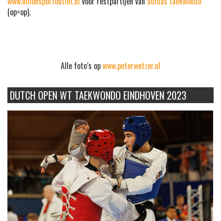
www.nihonsportoutlet.nl
voor restpartijen van
adidas taekwondo
(op=op).
Alle foto’s op
www.peterwetzer.nl
DUTCH OPEN WT TAEKWONDO EINDHOVEN 2023