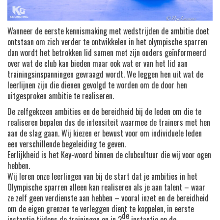
Wanneer de eerste kennismaking met wedstrijden de ambitie doet
ontstaan om zich verder te ontwikkelen in het olympische sparren
dan wordt het betrokken lid samen met zijn ouders geïnformeerd
over wat de club kan bieden maar ook wat er van het lid aan
trainingsinspanningen gevraagd wordt. We leggen hen uit wat de
leerlijnen zijn die dienen gevolgd te worden om de door hen
uitgesproken ambitie te realiseren.
De zelfgekozen ambities en de bereidheid bij de leden om die te
realiseren bepalen dus de intensiteit waarmee de trainers met hen
aan de slag gaan. Wij kiezen er bewust voor om individuele leden
een verschillende begeleiding te geven.
Eerlijkheid is het Key-woord binnen de clubcultuur die wij voor ogen
hebben.
Wij leren onze leerlingen van bij de start dat je ambities in het
Olympische sparren alleen kan realiseren als je aan talent – waar
ze zelf geen verdienste aan hebben – vooral inzet en de bereidheid
om de eigen grenzen te verleggen dient te koppelen, in eerste
de
instantie tijdens de trainingen en in 2
instantie op de