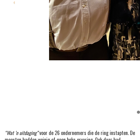
“Wat ’n uitdaging”
voor de 26 ondernemers die de ring instapten. De
meesten hadden weinig of geen boks ervaring. Ook daar had