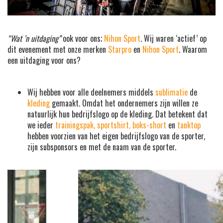
“Wat ’n uitdaging”
ook voor ons;
Nihon Sport
. Wij waren ‘actief’ op
dit evenement met onze merken
Starpro
en
Nihon Sport
. Waarom
een uitdaging voor ons?
Wij hebben voor alle deelnemers middels
sublimatie
de
kleding
gemaakt. Omdat het ondernemers zijn willen ze
natuurlijk hun bedrijfslogo op de kleding. Dat betekent dat
we ieder
trainingspak, sportshirt, boks-short
en
tanktop
hebben voorzien van het eigen bedrijfslogo van de sporter,
zijn subsponsors en met de naam van de sporter.