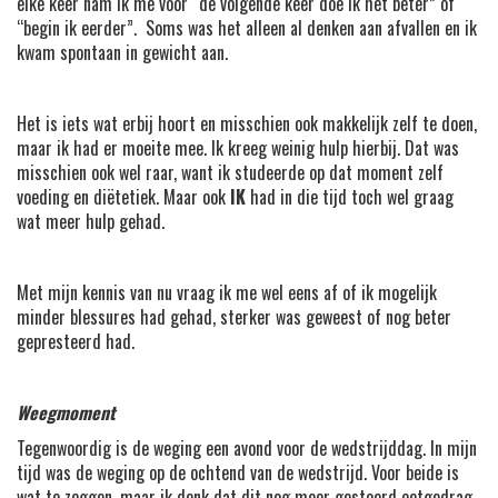
elke keer nam ik me voor “de volgende keer doe ik het beter” of
“begin ik eerder”. Soms was het alleen al denken aan afvallen en ik
kwam spontaan in gewicht aan.
Het is iets wat erbij hoort en misschien ook makkelijk zelf te doen,
maar ik had er moeite mee. Ik kreeg weinig hulp hierbij. Dat was
misschien ook wel raar, want ik studeerde op dat moment zelf
voeding en diëtetiek. Maar ook
IK
had in die tijd toch wel graag
wat meer hulp gehad.
Met mijn kennis van nu vraag ik me wel eens af of ik mogelijk
minder blessures had gehad, sterker was geweest of nog beter
gepresteerd had.
Weegmoment
Tegenwoordig is de weging een avond voor de wedstrijddag. In mijn
tijd was de weging op de ochtend van de wedstrijd. Voor beide is
wat te zeggen, maar ik denk dat dit nog meer gestoord eetgedrag