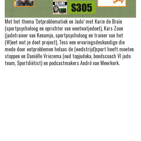
Met het thema ‘Eetproblematiek en Judo’ met Karin de Bruin
(sportpsycholoog en oprichter van weetwatjedoet), Kars Zoon
(judotrainer van Kenamju, sportpsycholoog en trainer van het
(W)eet wat je doet project), Tess een ervaringsdeskundige die
mede door eetproblemen helaas de (wedstrijd)sport heeft moeten
stoppen en Daniëlle Vriezema (oud topjudoka, bondscoach VI judo
team, Sportdiëtist) en podcastmakers André van Meerkerk.