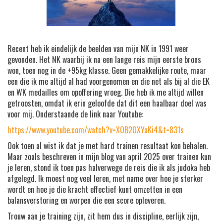
Recent heb ik eindelijk de beelden van mijn NK in 1991 weer
gevonden. Het NK waarbij ik na een lange reis mijn eerste brons
won, toen nog in de +95kg klasse. Geen gemakkelijke route, maar
een die ik me altijd al had voorgenomen en die net als bij al die EK
en WK medailles om opoffering vroeg. Die heb ik me altijd willen
getroosten, omdat ik erin geloofde dat dit een haalbaar doel was
voor mij. Onderstaande de link naar Youtube:
https://www.youtube.com/watch?v=XOB2OXYaKi4&t=831s
Ook toen al wist ik dat je met hard trainen resultaat kon behalen.
Maar zoals beschreven in mijn blog van april 2025 over trainen kun
je leren, stond ik toen pas halverwege de reis die ik als judoka heb
afgelegd. Ik moest nog veel leren, met name over hoe je sterker
wordt en hoe je die kracht effectief kunt omzetten in een
balansverstoring en worpen die een score opleveren.
Trouw aan je training zijn, zit hem dus in discipline, eerlijk zijn,