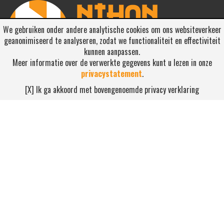
We gebruiken onder andere analytische cookies om ons websiteverkeer
geanonimiseerd te analyseren, zodat we functionaliteit en effectiviteit
kunnen aanpassen.
Meer informatie over de verwerkte gegevens kunt u lezen in onze
privacystatement
.
RSS ABONNEREN
[X] Ik ga akkoord met bovengenoemde privacy verklaring
Abonneren
NEEM CONTACT OP
Waterdijk 4, 5705 CW Helmond
0492-520227
contact@nihonsport.nl
© 2026 Nihon Sport Nederland. Alle rechten voorbehouden. Bekijk
onze
privacy policy
.