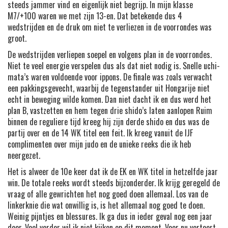
steeds jammer vind en eigenlijk niet begrijp. In mijn klasse
M7/+100 waren we met zijn 13-en. Dat betekende dus 4
wedstrijden en de druk om niet te verliezen in de voorrondes was
groot.
De wedstrijden verliepen soepel en volgens plan in de voorrondes.
Niet te veel energie verspelen dus als dat niet nodig is. Snelle uchi-
mata’s waren voldoende voor ippons. De finale was zoals verwacht
een pakkingsgevecht, waarbij de tegenstander uit Hongarije niet
echt in beweging wilde komen. Dan niet dacht ik en dus werd het
plan B, vastzetten en hem tegen drie shido’s laten aanlopen Ruim
binnen de reguliere tijd kreeg hij zijn derde shido en dus was de
partij over en de 14 WK titel een feit. Ik kreeg vanuit de IJF
complimenten over mijn judo en de unieke reeks die ik heb
neergezet.
Het is alweer de 10e keer dat ik de EK en WK titel in hetzelfde jaar
win. De totale reeks wordt steeds bijzonderder. Ik krijg geregeld de
vraag of alle gewrichten het nog goed doen allemaal. Los van de
linkerknie die wat onwillig is, is het allemaal nog goed te doen.
Weinig pijntjes en blessures. Ik ga dus in ieder geval nog een jaar
door. Veel verder wil ik niet kijken op dit moment. Voor nu verteert