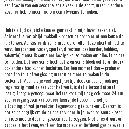
een fractie van een seconde, zoals vaak in de sport, maar in andere
gevallen heb je meer tijd om een afweging te maken.
Heb ik altijd de juiste keuzes gemaakt in mijn leven, zeker niet.
Achteraf is het altijd makkelijk praten en oordelen of een keuze de
juiste was. Aangezien ik soms meerdere rollen tegelijkertijd had te
vervullen (partner, vader, sporter, directeur, bestuurder, hobbies,
vakantie) moest ik soms een lastige keuze maken om alles in balans
te houden. Dat was soms heel lastig en soms bleek achteraf dat ik
ook anders had kunnen besluiten. Een leermoment dan – proberen
dezelfde fout of vergissing maar niet meer te maken in de
toekomst. Maar als je veel tegelijkertijd doet en daarbij ook nog
regelmatig moet reizen voor het werk, is dat uiteraard uiterst
lastig. Energie genoeg, maar helaas kent mijn dag ook maar 24 uur.
Veel energie geven kan ook een keerzijde hebben, namelijk
uitputting of wat je veel ziet tegenwoordig is burn-out. Daarom is
het zo belangrijk om de balans te vinden in je leven en soms kiezen
om iets niet te doen, of gewoon nee te zeggen. Niet alles draait om
succes in het leven, want een harmonieus en liefdevol gezinsleven is