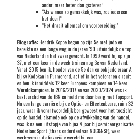
ander, maar beter dan gisteren”
“Als winnen zo gemakkelijk was, zou iedereen
het doen!”
“Het draait allemaal om voorbereiding!”
Biografie:
Hendrik Koppe begon op zijn 5e met judo en
bereikte na een lange weg in de jaren ‘90 uiteindelijk de top
van Nederland in het zwaargewicht. In 1999 werd hij op zijn
37, met een keer in de week trainen nog 3e van Nederland.
Vanaf 2015 ben ik, houder van de 5e dan en ook judoleraar A
bij sv Kodokan in Purmerend, actief in het veteranen circuit
en ben ik inmiddels 12 keer Europees kampioen en 14 keer
Wereldkampioen. In 2016/2017 en van 2020/2024 was ik
bestuurslid van de JBN en hield me daar bezig met Topsport.
Na een lange carrière bij de Optie- en Effectenbeurs, ruim 32
jaar, waar ik verantwoordelijk ben geweest voor het toezicht
op de handel, alsmede ook op de afwikkeling van de handel,
was ik na een uitstapje van bijna 4 jaar bij serviceorganisatie
NederlandSport (thans onderdeel van NOC&NSF), weer
werkzaam in de financiële wereld bij een