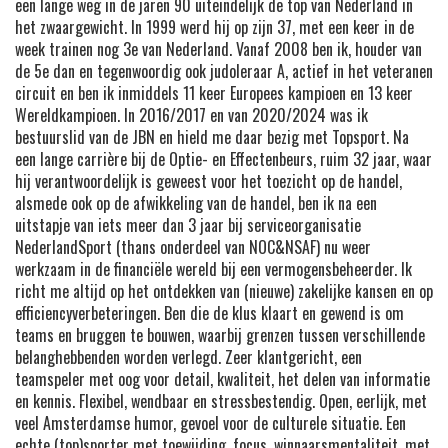
een lange weg in de jaren 90 uiteindelijk de top van Nederland in
het zwaargewicht. In 1999 werd hij op zijn 37, met een keer in de
week trainen nog 3e van Nederland. Vanaf 2008 ben ik, houder van
de 5e dan en tegenwoordig ook judoleraar A, actief in het veteranen
circuit en ben ik inmiddels 11 keer Europees kampioen en 13 keer
Wereldkampioen. In 2016/2017 en van 2020/2024 was ik
bestuurslid van de JBN en hield me daar bezig met Topsport. Na
een lange carrière bij de Optie- en Effectenbeurs, ruim 32 jaar, waar
hij verantwoordelijk is geweest voor het toezicht op de handel,
alsmede ook op de afwikkeling van de handel, ben ik na een
uitstapje van iets meer dan 3 jaar bij serviceorganisatie
NederlandSport (thans onderdeel van NOC&NSAF) nu weer
werkzaam in de financiële wereld bij een vermogensbeheerder. Ik
richt me altijd op het ontdekken van (nieuwe) zakelijke kansen en op
efficiencyverbeteringen. Ben die de klus klaart en gewend is om
teams en bruggen te bouwen, waarbij grenzen tussen verschillende
belanghebbenden worden verlegd. Zeer klantgericht, een
teamspeler met oog voor detail, kwaliteit, het delen van informatie
en kennis. Flexibel, wendbaar en stressbestendig. Open, eerlijk, met
veel Amsterdamse humor, gevoel voor de culturele situatie. Een
echte (top)sporter met toewijding, focus, winnaarsmentaliteit, met