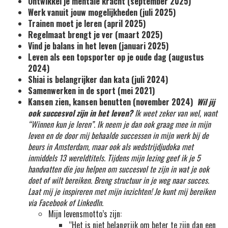
Ontwikkel je mentale kracht (september 2025)
Werk vanuit jouw mogelijkheden (juli 2025)
Trainen moet je leren (april 2025)
Regelmaat brengt je ver (maart 2025)
Vind je balans in het leven (januari 2025)
Leven als een topsporter op je oude dag (augustus
2024)
Shiai is belangrijker dan kata (juli 2024)
Samenwerken in de sport (mei 2021)
Kansen zien, kansen benutten (november 2024)
Wil jij
ook succesvol zijn in het leven?
Ik weet zeker van wel, want
“Winnen kun je leren”. Ik neem je dan ook graag mee in mijn
leven en de door mij behaalde successen in mijn werk bij de
beurs in Amsterdam, maar ook als wedstrijdjudoka met
inmiddels 13 wereldtitels. Tijdens mijn lezing geef ik je 5
handvatten die jou helpen om succesvol te zijn in wat je ook
doet of wilt bereiken. Breng structuur in je weg naar succes.
Laat mij je inspireren met mijn inzichten! Je kunt mij bereiken
via Facebook of LinkedIn.
Mijn levensmotto’s zijn:
“Het is niet belangrijk om beter te zijn dan een