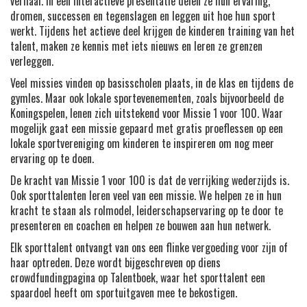
verhaal. In een interactieve presentatie delen ze hun ervaring,
dromen, successen en tegenslagen en leggen uit hoe hun sport
werkt. Tijdens het actieve deel krijgen de kinderen training van het
talent, maken ze kennis met iets nieuws en leren ze grenzen
verleggen.
Veel missies vinden op basisscholen plaats, in de klas en tijdens de
gymles. Maar ook lokale sportevenementen, zoals bijvoorbeeld de
Koningspelen, lenen zich uitstekend voor Missie 1 voor 100. Waar
mogelijk gaat een missie gepaard met gratis proeflessen op een
lokale sportvereniging om kinderen te inspireren om nog meer
ervaring op te doen.
De kracht van Missie 1 voor 100 is dat de verrijking wederzijds is.
Ook sporttalenten leren veel van een missie. We helpen ze in hun
kracht te staan als rolmodel, leiderschapservaring op te door te
presenteren en coachen en helpen ze bouwen aan hun netwerk.
Elk sporttalent ontvangt van ons een flinke vergoeding voor zijn of
haar optreden. Deze wordt bijgeschreven op diens
crowdfundingpagina op Talentboek, waar het sporttalent een
spaardoel heeft om sportuitgaven mee te bekostigen.