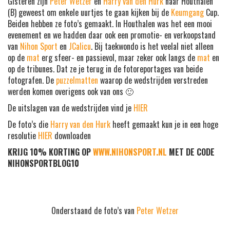
Gisteren zijn
Peter Wetzer
en
Harry van den Hurk
naar Houthalen
(B) geweest om enkele uurtjes te gaan kijken bij de
Keumgang
Cup.
Beiden hebben ze foto’s gemaakt. In Houthalen was het een mooi
evenement en we hadden daar ook een promotie- en verkoopstand
van
Nihon Sport
en
JCalicu
. Bij taekwondo is het veelal niet alleen
op de
mat
erg sfeer- en passievol, maar zeker ook langs de
mat
en
op de tribunes. Dat ze je terug in de fotoreportages van beide
fotografen. De
puzzelmatten
waarop de wedstrijden verstreden
werden komen overigens ook van ons 🙂
De uitslagen van de wedstrijden vind je
HIER
De foto’s die
Harry van den Hurk
heeft gemaakt kun je in een hoge
resolutie
HIER
downloaden
KRIJG 10% KORTING OP
WWW.NIHONSPORT.NL
MET DE CODE
NIHONSPORTBLOG10
Onderstaand de foto’s van
Peter Wetzer