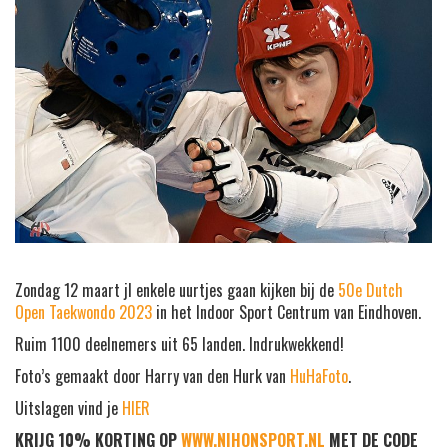
Zondag 12 maart jl enkele uurtjes gaan kijken bij de
50e Dutch
Open Taekwondo 2023
in het Indoor Sport Centrum van Eindhoven.
Ruim 1100 deelnemers uit 65 landen. Indrukwekkend!
Foto’s gemaakt door Harry van den Hurk van
HuHaFoto
.
Uitslagen vind je
HIER
KRIJG 10% KORTING OP
WWW.NIHONSPORT.NL
MET DE CODE