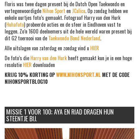
Floris was twee dagen present bij de Dutch Open Taekwondo en
vertegenwoordigde
Nihon Sport
en
JCalicu
. Op zondag hebben we
enkele uurtjes foto’s gemaakt. Fotograaf Harry van den Hurk
(
Huhafoto
) probeerde acties en de sfeer in Eindhoven vast te
leggen. Zo’n 1600 deelnemers uit de hele wereld waren present bij
dit G2 toernooi van de
Taekwondo Bond Nederland
.
Alle uitslagen van zaterdag en zondag vind u
HIER
De foto’s die
Harry van den Hurk
heeft gemaakt kun je in een hoge
resolutie
HIER
downloaden
KRIJG 10% KORTING OP
WWW.NIHONSPORT.NL
MET DE CODE
NIHONSPORTBLOG10
MISSIE 1 VOOR 100; AYA EN RIAD DRAGEN HUN
STEENTJE BIJ.