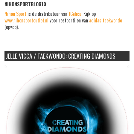
NIHONSPORTBLOG10
Nihon Sport
is de distributeur van
JCalicu
. Kijk op
www.nihonsportoutlet.nl
voor restpartijen van
adidas taekwondo
(op=op).
JELLE VICCA / TAEKWONDO: CREATING DIAMONDS