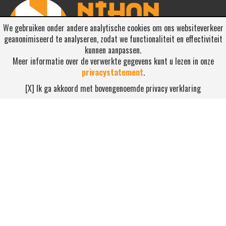
We gebruiken onder andere analytische cookies om ons websiteverkeer
geanonimiseerd te analyseren, zodat we functionaliteit en effectiviteit
kunnen aanpassen.
Meer informatie over de verwerkte gegevens kunt u lezen in onze
privacystatement
.
RSS ABONNEREN
[X] Ik ga akkoord met bovengenoemde privacy verklaring
Abonneren
NEEM CONTACT OP
Waterdijk 4, 5705 CW Helmond
0492-520227
contact@nihonsport.nl
© 2026 Nihon Sport Nederland. Alle rechten voorbehouden. Bekijk
onze
privacy policy
.